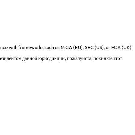
iance with frameworks such as
MiCA (EU)
,
SEC (US)
, or
FCA (UK)
.
 резидентом данной юрисдикции, пожалуйста, покиньте этот