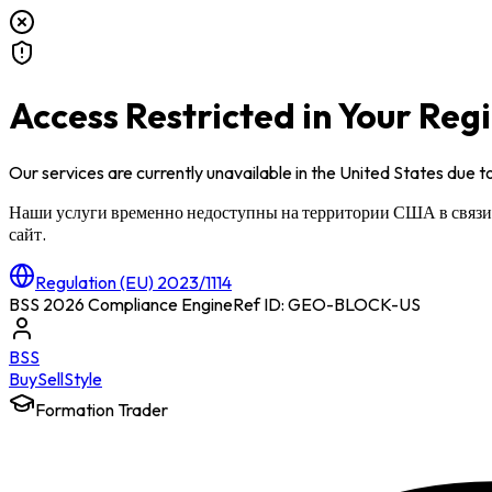
Access Restricted in Your Reg
Our services are currently unavailable in
the United States
due to
Наши услуги временно недоступны на территории
США
в связ
сайт.
Regulation (EU) 2023/1114
BSS 2026 Compliance Engine
Ref ID: GEO-BLOCK-
US
BSS
Buy
Sell
Style
Formation Trader