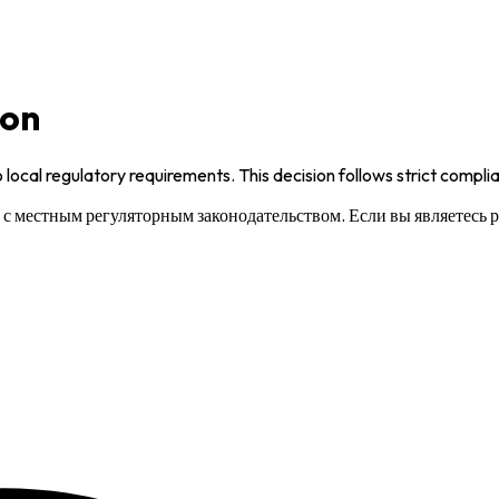
ion
 local regulatory requirements. This decision follows strict compl
и с местным регуляторным законодательством. Если вы являетесь