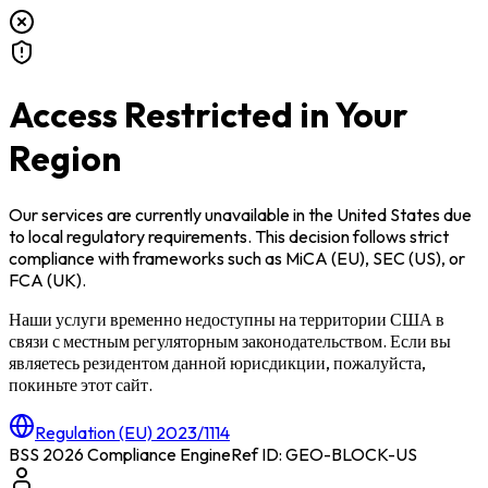
Access Restricted in Your
Region
Our services are currently unavailable in
the United States
due
to local regulatory requirements. This decision follows strict
compliance with frameworks such as
MiCA (EU)
,
SEC (US)
, or
FCA (UK)
.
Наши услуги временно недоступны на территории
США
в
связи с местным регуляторным законодательством. Если вы
являетесь резидентом данной юрисдикции, пожалуйста,
покиньте этот сайт.
Regulation (EU) 2023/1114
BSS 2026 Compliance Engine
Ref ID: GEO-BLOCK-
US