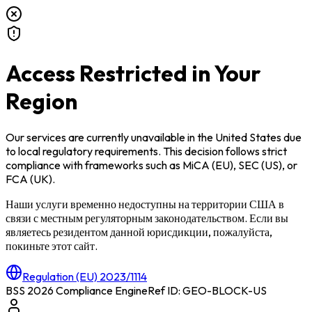
Access Restricted in Your
Region
Our services are currently unavailable in
the United States
due
to local regulatory requirements. This decision follows strict
compliance with frameworks such as
MiCA (EU)
,
SEC (US)
, or
FCA (UK)
.
Наши услуги временно недоступны на территории
США
в
связи с местным регуляторным законодательством. Если вы
являетесь резидентом данной юрисдикции, пожалуйста,
покиньте этот сайт.
Regulation (EU) 2023/1114
BSS 2026 Compliance Engine
Ref ID: GEO-BLOCK-
US