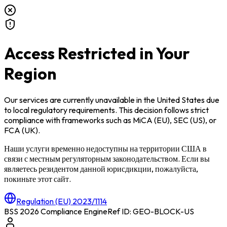
Access Restricted in Your
Region
Our services are currently unavailable in
the United States
due
to local regulatory requirements. This decision follows strict
compliance with frameworks such as
MiCA (EU)
,
SEC (US)
, or
FCA (UK)
.
Наши услуги временно недоступны на территории
США
в
связи с местным регуляторным законодательством. Если вы
являетесь резидентом данной юрисдикции, пожалуйста,
покиньте этот сайт.
Regulation (EU) 2023/1114
BSS 2026 Compliance Engine
Ref ID: GEO-BLOCK-
US