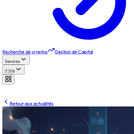
Recherche de cryptos
Gestion de Capital
Services
🇫🇷
fr
Retour aux actualités