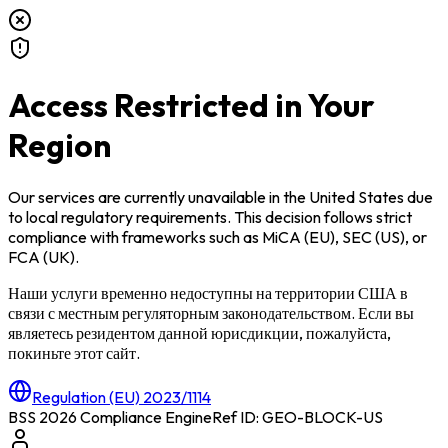
Access Restricted in Your
Region
Our services are currently unavailable in
the United States
due
to local regulatory requirements. This decision follows strict
compliance with frameworks such as
MiCA (EU)
,
SEC (US)
, or
FCA (UK)
.
Наши услуги временно недоступны на территории
США
в
связи с местным регуляторным законодательством. Если вы
являетесь резидентом данной юрисдикции, пожалуйста,
покиньте этот сайт.
Regulation (EU) 2023/1114
BSS 2026 Compliance Engine
Ref ID: GEO-BLOCK-
US