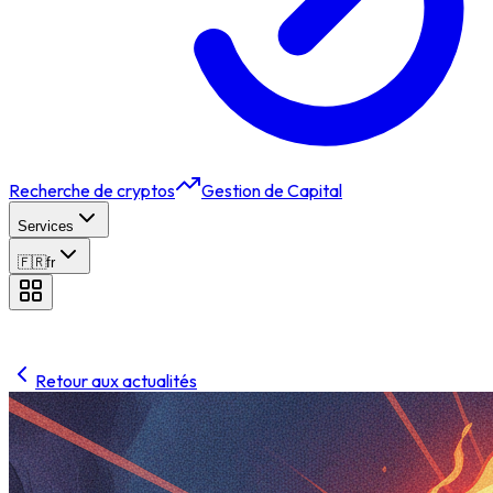
Recherche de cryptos
Gestion de Capital
Services
🇫🇷
fr
Retour aux actualités