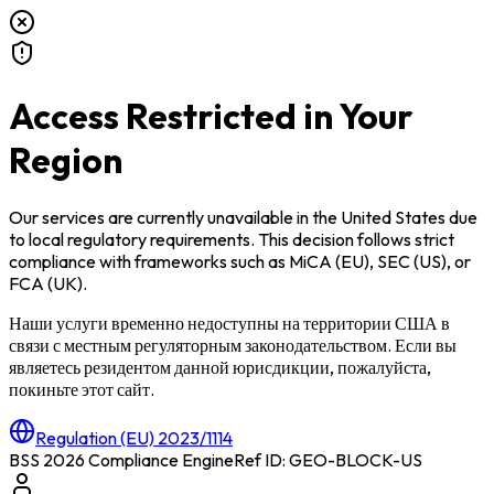
Access Restricted in Your
Region
Our services are currently unavailable in
the United States
due
to local regulatory requirements. This decision follows strict
compliance with frameworks such as
MiCA (EU)
,
SEC (US)
, or
FCA (UK)
.
Наши услуги временно недоступны на территории
США
в
связи с местным регуляторным законодательством. Если вы
являетесь резидентом данной юрисдикции, пожалуйста,
покиньте этот сайт.
Regulation (EU) 2023/1114
BSS 2026 Compliance Engine
Ref ID: GEO-BLOCK-
US