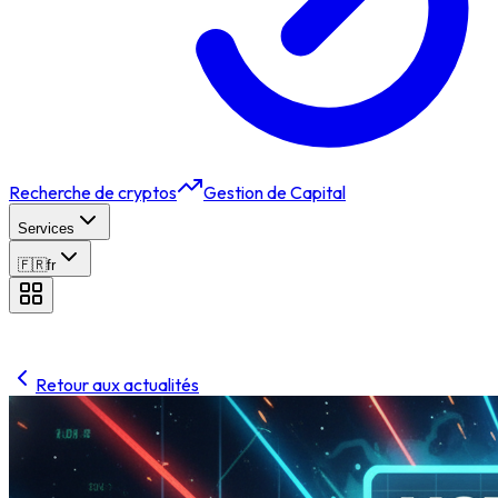
Recherche de cryptos
Gestion de Capital
Services
🇫🇷
fr
Retour aux actualités