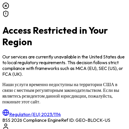
Access Restricted in Your
Region
Our services are currently unavailable in
the United States
due
to local regulatory requirements. This decision follows strict
compliance with frameworks such as
MiCA (EU)
,
SEC (US)
, or
FCA (UK)
.
Наши услуги временно недоступны на территории
США
в
связи с местным регуляторным законодательством. Если вы
являетесь резидентом данной юрисдикции, пожалуйста,
покиньте этот сайт.
Regulation (EU) 2023/1114
BSS 2026 Compliance Engine
Ref ID: GEO-BLOCK-
US