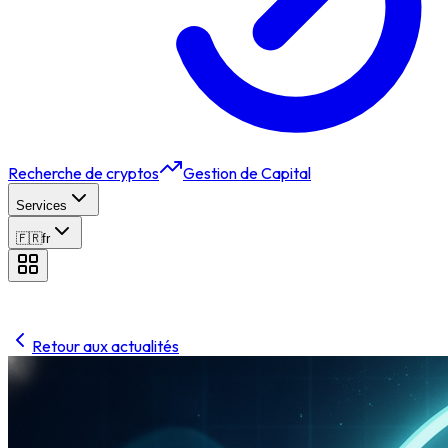
Recherche de cryptos
Gestion de Capital
Services
🇫🇷
fr
Retour aux actualités