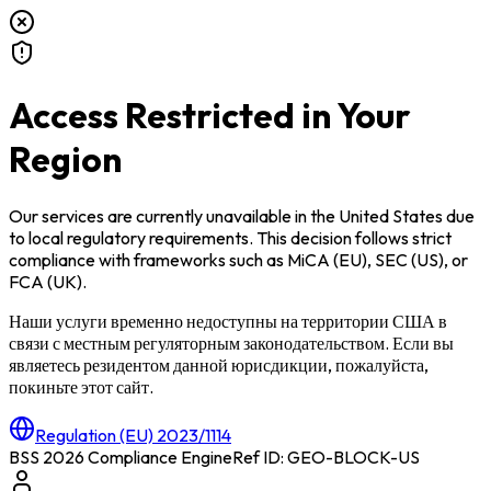
Access Restricted in Your
Region
Our services are currently unavailable in
the United States
due
to local regulatory requirements. This decision follows strict
compliance with frameworks such as
MiCA (EU)
,
SEC (US)
, or
FCA (UK)
.
Наши услуги временно недоступны на территории
США
в
связи с местным регуляторным законодательством. Если вы
являетесь резидентом данной юрисдикции, пожалуйста,
покиньте этот сайт.
Regulation (EU) 2023/1114
BSS 2026 Compliance Engine
Ref ID: GEO-BLOCK-
US