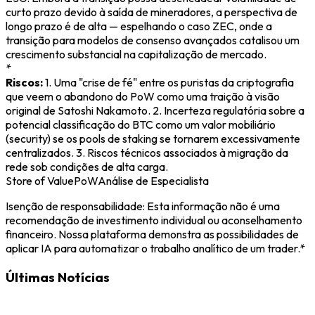
curto prazo devido à saída de mineradores, a perspectiva de
longo prazo é de alta — espelhando o caso ZEC, onde a
transição para modelos de consenso avançados catalisou um
crescimento substancial na capitalização de mercado.
*
Riscos:
1. Uma "crise de fé" entre os puristas da criptografia
que veem o abandono do PoW como uma traição à visão
original de Satoshi Nakamoto. 2. Incerteza regulatória sobre a
potencial classificação do BTC como um valor mobiliário
(security) se os pools de staking se tornarem excessivamente
centralizados. 3. Riscos técnicos associados à migração da
rede sob condições de alta carga.
Store of Value
PoW
Análise de Especialista
Isenção de responsabilidade: Esta informação não é uma
recomendação de investimento individual ou aconselhamento
financeiro. Nossa plataforma demonstra as possibilidades de
aplicar IA para automatizar o trabalho analítico de um trader.*
Últimas Notícias
BTC
5/16/2026