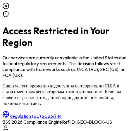
Access Restricted in Your
Region
Our services are currently unavailable in
the United States
due
to local regulatory requirements. This decision follows strict
compliance with frameworks such as
MiCA (EU)
,
SEC (US)
, or
FCA (UK)
.
Наши услуги временно недоступны на территории
США
в
связи с местным регуляторным законодательством. Если вы
являетесь резидентом данной юрисдикции, пожалуйста,
покиньте этот сайт.
Regulation (EU) 2023/1114
BSS 2026 Compliance Engine
Ref ID: GEO-BLOCK-
US