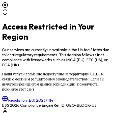
Access Restricted in Your
Region
Our services are currently unavailable in
the United States
due
to local regulatory requirements. This decision follows strict
compliance with frameworks such as
MiCA (EU)
,
SEC (US)
, or
FCA (UK)
.
Наши услуги временно недоступны на территории
США
в
связи с местным регуляторным законодательством. Если вы
являетесь резидентом данной юрисдикции, пожалуйста,
покиньте этот сайт.
Regulation (EU) 2023/1114
BSS 2026 Compliance Engine
Ref ID: GEO-BLOCK-
US