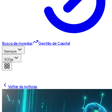
Busca de moedas
Gestão de Capital
Serviços
🇧🇷
pt
Voltar às notícias