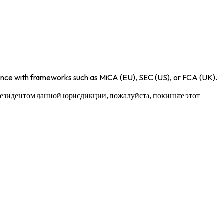
iance with frameworks such as
MiCA (EU)
,
SEC (US)
, or
FCA (UK)
.
 резидентом данной юрисдикции, пожалуйста, покиньте этот