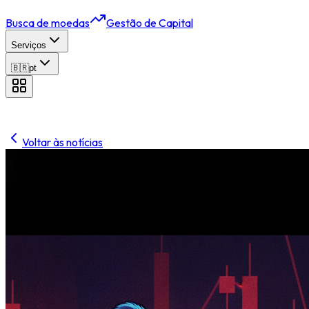
Busca de moedas
Gestão de Capital
Serviços
🇧🇷
pt
Voltar às notícias