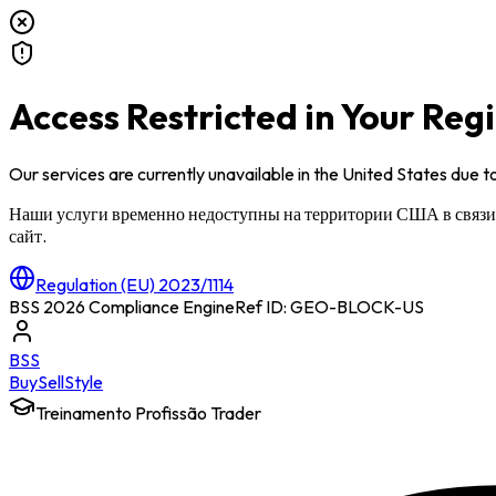
Access Restricted in Your Reg
Our services are currently unavailable in
the United States
due to
Наши услуги временно недоступны на территории
США
в связ
сайт.
Regulation (EU) 2023/1114
BSS 2026 Compliance Engine
Ref ID: GEO-BLOCK-
US
BSS
Buy
Sell
Style
Treinamento Profissão Trader