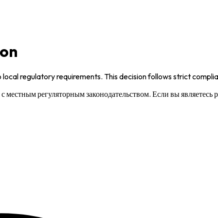
ion
 local regulatory requirements. This decision follows strict compl
и с местным регуляторным законодательством. Если вы являетесь