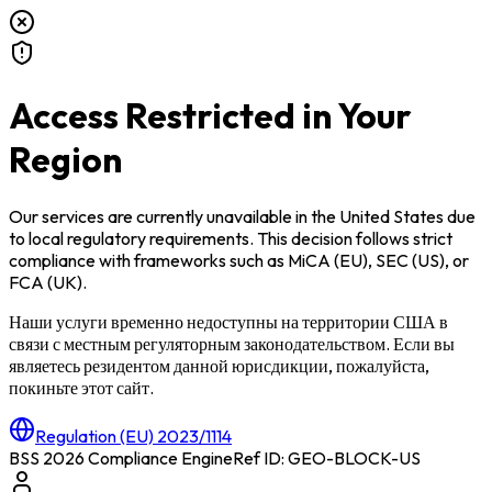
Access Restricted in Your
Region
Our services are currently unavailable in
the United States
due
to local regulatory requirements. This decision follows strict
compliance with frameworks such as
MiCA (EU)
,
SEC (US)
, or
FCA (UK)
.
Наши услуги временно недоступны на территории
США
в
связи с местным регуляторным законодательством. Если вы
являетесь резидентом данной юрисдикции, пожалуйста,
покиньте этот сайт.
Regulation (EU) 2023/1114
BSS 2026 Compliance Engine
Ref ID: GEO-BLOCK-
US