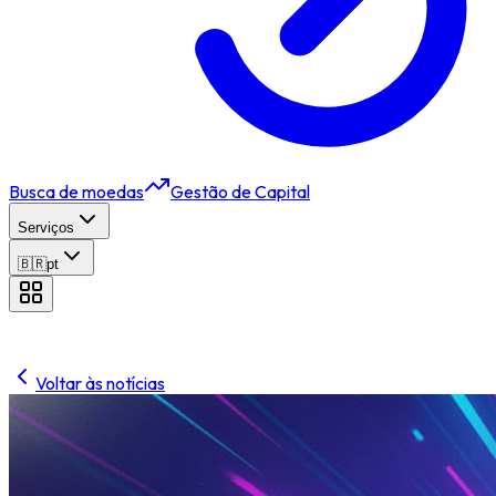
Busca de moedas
Gestão de Capital
Serviços
🇧🇷
pt
Voltar às notícias