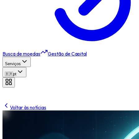
Busca de moedas
Gestão de Capital
Serviços
🇧🇷
pt
Voltar às notícias