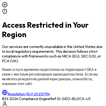
Access Restricted in Your
Region
Our services are currently unavailable in
the United States
due
to local regulatory requirements. This decision follows strict
compliance with frameworks such as
MiCA (EU)
,
SEC (US)
, or
FCA (UK)
.
Наши услуги временно недоступны на территории
США
в
связи с местным регуляторным законодательством. Если вы
являетесь резидентом данной юрисдикции, пожалуйста,
покиньте этот сайт.
Regulation (EU) 2023/1114
BSS 2026 Compliance Engine
Ref ID: GEO-BLOCK-
US