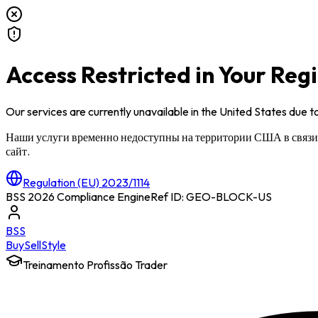
Access Restricted in Your Reg
Our services are currently unavailable in
the United States
due to
Наши услуги временно недоступны на территории
США
в связ
сайт.
Regulation (EU) 2023/1114
BSS 2026 Compliance Engine
Ref ID: GEO-BLOCK-
US
BSS
Buy
Sell
Style
Treinamento Profissão Trader