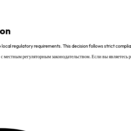
ion
 local regulatory requirements. This decision follows strict compl
и с местным регуляторным законодательством. Если вы являетесь