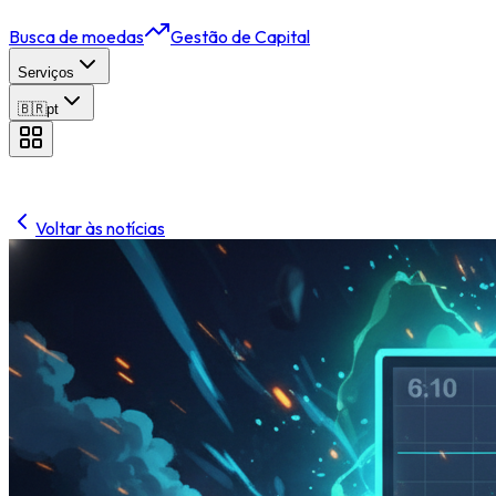
Busca de moedas
Gestão de Capital
Serviços
🇧🇷
pt
Voltar às notícias