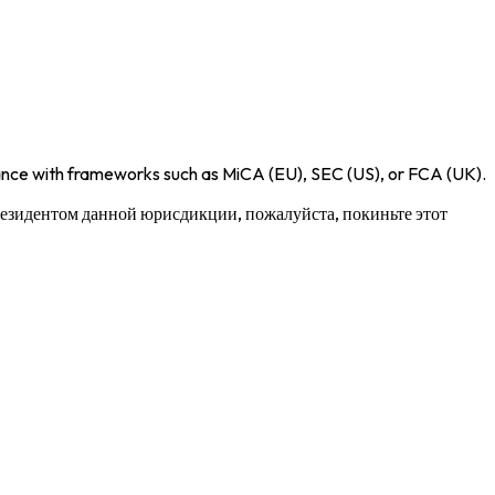
iance with frameworks such as
MiCA (EU)
,
SEC (US)
, or
FCA (UK)
.
 резидентом данной юрисдикции, пожалуйста, покиньте этот