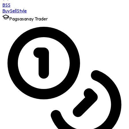
BSS
Buy
Sell
Style
Pagsasanay Trader