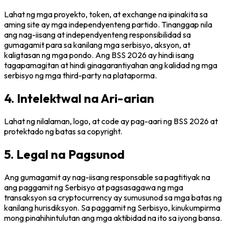
Lahat ng mga proyekto, token, at exchange na ipinakita sa
aming site ay mga independyenteng partido. Tinanggap nila
ang nag-iisang at independyenteng responsibilidad sa
gumagamit para sa kanilang mga serbisyo, aksyon, at
kaligtasan ng mga pondo. Ang BSS 2026 ay hindi isang
tagapamagitan at hindi ginagarantiyahan ang kalidad ng mga
serbisyo ng mga third-party na plataporma.
4. Intelektwal na Ari-arian
Lahat ng nilalaman, logo, at code ay pag-aari ng BSS 2026 at
protektado ng batas sa copyright.
5. Legal na Pagsunod
Ang gumagamit ay nag-iisang responsable sa pagtitiyak na
ang paggamit ng Serbisyo at pagsasagawa ng mga
transaksyon sa cryptocurrency ay sumusunod sa mga batas ng
kanilang hurisdiksyon. Sa paggamit ng Serbisyo, kinukumpirma
mong pinahihintulutan ang mga aktibidad na ito sa iyong bansa.