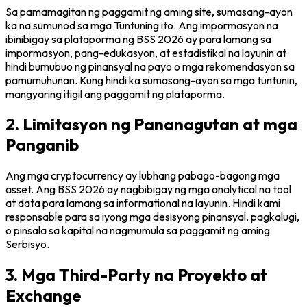
Sa pamamagitan ng paggamit ng aming site, sumasang-ayon
ka na sumunod sa mga Tuntuning ito. Ang impormasyon na
ibinibigay sa plataporma ng BSS 2026 ay para lamang sa
impormasyon, pang-edukasyon, at estadistikal na layunin at
hindi bumubuo ng pinansyal na payo o mga rekomendasyon sa
pamumuhunan. Kung hindi ka sumasang-ayon sa mga tuntunin,
mangyaring itigil ang paggamit ng plataporma.
2. Limitasyon ng Pananagutan at mga
Panganib
Ang mga cryptocurrency ay lubhang pabago-bagong mga
asset. Ang BSS 2026 ay nagbibigay ng mga analytical na tool
at data para lamang sa informational na layunin. Hindi kami
responsable para sa iyong mga desisyong pinansyal, pagkalugi,
o pinsala sa kapital na nagmumula sa paggamit ng aming
Serbisyo.
3. Mga Third-Party na Proyekto at
Exchange