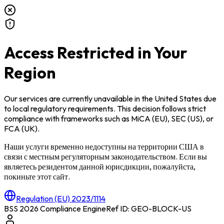
Access Restricted in Your
Region
Our services are currently unavailable in
the United States
due
to local regulatory requirements. This decision follows strict
compliance with frameworks such as
MiCA (EU)
,
SEC (US)
, or
FCA (UK)
.
Наши услуги временно недоступны на территории
США
в
связи с местным регуляторным законодательством. Если вы
являетесь резидентом данной юрисдикции, пожалуйста,
покиньте этот сайт.
Regulation (EU) 2023/1114
BSS 2026 Compliance Engine
Ref ID: GEO-BLOCK-
US