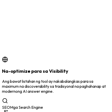
by
BSS Team
6/18/2026
Na-optimize para sa Visibility
Ang bawat listahan ng tool ay nakabalangkas para sa
maximum na discoverability sa tradisyonal na paghahanap at
modernong AI answer engine.
SEO
Mga Search Engine