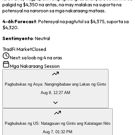
paligid ng $4,350 na antas, na may malakas na suporta na
potensyal na naroroon sa mga nakaraang mataas.
4-6h Forecast
: Potensyal na pagtutol sa $4,375, suporta sa
$4,320.
Sentimyento
: Neutral
TradFi Market
Closed
Next:
sa loob ng 4 na oras
Mga Nakaraang Session
Pagbubukas ng Asya: Nangingibabaw ang Lakas ng Ginto
Aug 8, 12:27 AM
Pagbubukas ng US: Natagpuan ng Ginto ang Katatagan Nito
Aug 7, 01:32 PM