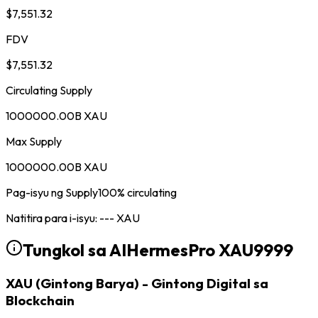
$7,551.32
FDV
$7,551.32
Circulating Supply
1000000.00B XAU
Max Supply
1000000.00B XAU
Pag-isyu ng Supply
100
%
circulating
Natitira para i-isyu
:
---
XAU
Tungkol sa AIHermesPro
XAU9999
XAU (Gintong Barya) - Gintong Digital sa
Blockchain