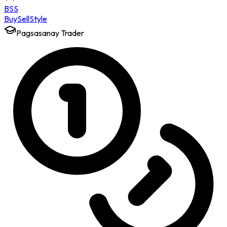
BSS
Buy
Sell
Style
Pagsasanay Trader