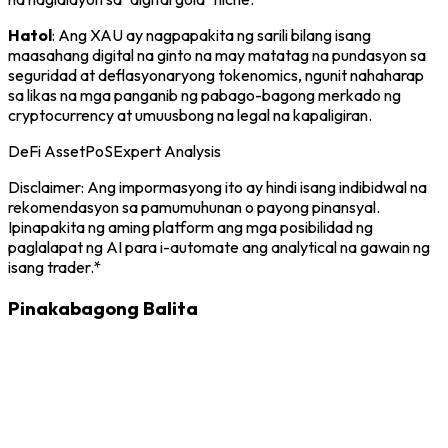
Hatol
: Ang XAU ay nagpapakita ng sarili bilang isang
maasahang digital na ginto na may matatag na pundasyon sa
seguridad at deflasyonaryong tokenomics, ngunit nahaharap
sa likas na mga panganib ng pabago-bagong merkado ng
cryptocurrency at umuusbong na legal na kapaligiran.
DeFi Asset
PoS
Expert Analysis
Disclaimer: Ang impormasyong ito ay hindi isang indibidwal na
rekomendasyon sa pamumuhunan o payong pinansyal.
Ipinapakita ng aming platform ang mga posibilidad ng
paglalapat ng AI para i-automate ang analytical na gawain ng
isang trader.*
Pinakabagong Balita
XAU
6/18/2026