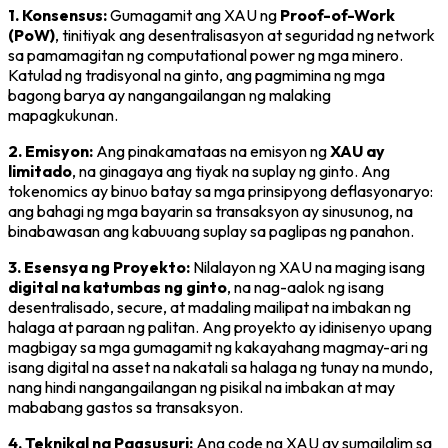
1. Konsensus:
Gumagamit ang XAU ng
Proof-of-Work
(PoW)
, tinitiyak ang desentralisasyon at seguridad ng network
sa pamamagitan ng computational power ng mga minero.
Katulad ng tradisyonal na ginto, ang pagmimina ng mga
bagong barya ay nangangailangan ng malaking
mapagkukunan.
2. Emisyon:
Ang pinakamataas na emisyon ng
XAU ay
limitado
, na ginagaya ang tiyak na suplay ng ginto. Ang
tokenomics ay binuo batay sa mga prinsipyong deflasyonaryo:
ang bahagi ng mga bayarin sa transaksyon ay sinusunog, na
binabawasan ang kabuuang suplay sa paglipas ng panahon.
3. Esensya ng Proyekto:
Nilalayon ng XAU na maging isang
digital na katumbas ng ginto
, na nag-aalok ng isang
desentralisado, secure, at madaling mailipat na imbakan ng
halaga at paraan ng palitan. Ang proyekto ay idinisenyo upang
magbigay sa mga gumagamit ng kakayahang magmay-ari ng
isang digital na asset na nakatali sa halaga ng tunay na mundo,
nang hindi nangangailangan ng pisikal na imbakan at may
mababang gastos sa transaksyon.
4. Teknikal na Pagsusuri:
Ang code ng XAU ay sumailalim sa