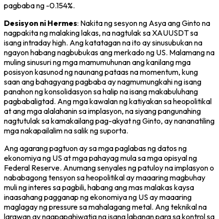
pagbaba ng -0.154%.
Desisyon ni Hermes
: Nakita ng sesyon ng Asya ang Ginto na
nagpakita ng malaking lakas, na nagtulak sa XAUUSDT sa
isang intraday high. Ang katatagan na ito ay sinusubukan na
ngayon habang nagbubukas ang merkado ng US. Malamang na
muling sinusuri ng mga mamumuhunan ang kanilang mga
posisyon kasunod ng naunang pataas na momentum, kung
saan ang bahagyang pagbaba ay nagmumungkahi ng isang
panahon ng konsolidasyon sa halip na isang makabuluhang
pagbabaligtad. Ang mga kawalan ng katiyakan sa heopolitikal
at ang mga alalahanin sa implasyon, na siyang pangunahing
nagtutulak sa kamakailang pag-akyat ng Ginto, ay nananatiling
mga nakapailalim na salik ng suporta.
Ang agarang pagtuon ay sa mga paglabas ng datos ng
ekonomiya ng US at mga pahayag mula sa mga opisyal ng
Federal Reserve. Anumang senyales ng patuloy na implasyon o
nababagong tensyon sa heopolitikal ay maaaring magbuhay
muli ng interes sa pagbili, habang ang mas malakas kaysa
inaasahang pagganap ng ekonomiya ng US ay maaaring
maglagay ng pressure sa mahalagang metal. Ang teknikal na
larawan ay nagpapahiwatig ng isang labanan para sa kontrol sa