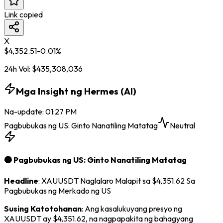
Link copied
X
$
4,352.51
-0.01
%
24h Vol:
$
435,308,036
Mga Insight ng Hermes (AI)
Na-update
:
01:27 PM
Pagbubukas ng US: Ginto Nanatiling Matatag
Neutral
🔵 Pagbubukas ng US: Ginto Nanatiling Matatag
Headline
: XAUUSDT Naglalaro Malapit sa $4,351.62 Sa
Pagbubukas ng Merkado ng US
Susing Katotohanan
: Ang kasalukuyang presyo ng
XAUUSDT ay $4,351.62, na nagpapakita ng bahagyang