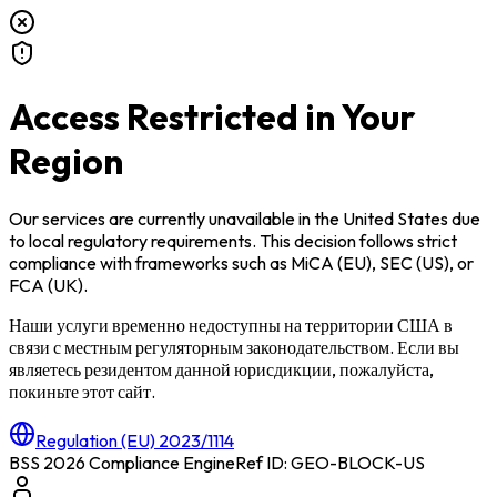
Access Restricted in Your
Region
Our services are currently unavailable in
the United States
due
to local regulatory requirements. This decision follows strict
compliance with frameworks such as
MiCA (EU)
,
SEC (US)
, or
FCA (UK)
.
Наши услуги временно недоступны на территории
США
в
связи с местным регуляторным законодательством. Если вы
являетесь резидентом данной юрисдикции, пожалуйста,
покиньте этот сайт.
Regulation (EU) 2023/1114
BSS 2026 Compliance Engine
Ref ID: GEO-BLOCK-
US