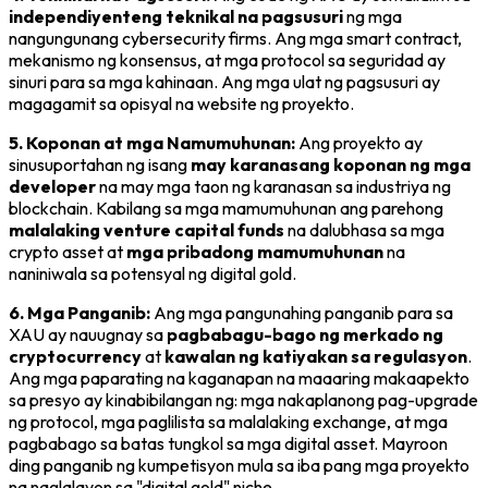
independiyenteng teknikal na pagsusuri
ng mga
nangungunang cybersecurity firms. Ang mga smart contract,
mekanismo ng konsensus, at mga protocol sa seguridad ay
sinuri para sa mga kahinaan. Ang mga ulat ng pagsusuri ay
magagamit sa opisyal na website ng proyekto.
5. Koponan at mga Namumuhunan:
Ang proyekto ay
sinusuportahan ng isang
may karanasang koponan ng mga
developer
na may mga taon ng karanasan sa industriya ng
blockchain. Kabilang sa mga mamumuhunan ang parehong
malalaking venture capital funds
na dalubhasa sa mga
crypto asset at
mga pribadong mamumuhunan
na
naniniwala sa potensyal ng digital gold.
6. Mga Panganib:
Ang mga pangunahing panganib para sa
XAU ay nauugnay sa
pagbabagu-bago ng merkado ng
cryptocurrency
at
kawalan ng katiyakan sa regulasyon
.
Ang mga paparating na kaganapan na maaaring makaapekto
sa presyo ay kinabibilangan ng: mga nakaplanong pag-upgrade
ng protocol, mga paglilista sa malalaking exchange, at mga
pagbabago sa batas tungkol sa mga digital asset. Mayroon
ding panganib ng kumpetisyon mula sa iba pang mga proyekto
na naglalayon sa "digital gold" niche.