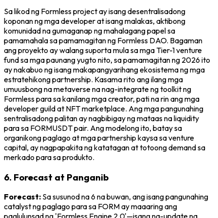
Sa likod ng Formless project ay isang desentralisadong
koponan ng mga developer at isang malakas, aktibong
komunidad na gumaganap ng mahalagang papel sa
pamamahala sa pamamagitan ng Formless DAO. Bagaman
ang proyekto ay walang suporta mula sa mga Tier-1 venture
fund sa mga paunang yugto nito, sa pamamagitan ng 2026 ito
ay nakabuo ng isang makapangyarihang ekosistema ng mga
estratehikong partnership. Kasama rito ang ilang mga
umuusbong na metaverse na nag-integrate ng toolkit ng
Formless para sa kanilang mga creator, pati na rin ang mga
developer guild at NFT marketplace. Ang mga pangunahing
sentralisadong palitan ay nagbibigay ng mataas na liquidity
para sa FORMUSDT pair. Ang modelong ito, batay sa
organikong paglago at mga partnership kaysa sa venture
capital, ay nagpapakita ng katatagan at totoong demand sa
merkado para sa produkto.
6. Forecast at Panganib
Forecast:
Sa susunod na 6 na buwan, ang isang pangunahing
catalyst ng paglago para sa FORM ay maaaring ang
paglulunsad ng 'Formless Engine 2.0'—isang na-update na