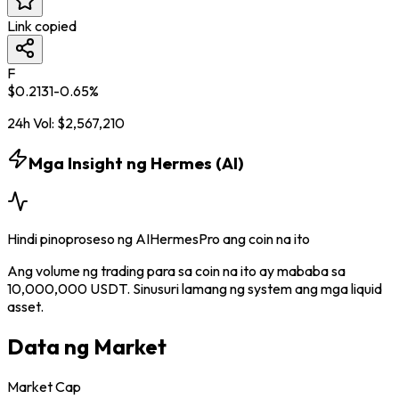
Link copied
F
$
0.2131
-0.65
%
24h Vol:
$
2,567,210
Mga Insight ng Hermes (AI)
Hindi pinoproseso ng AIHermesPro ang coin na ito
Ang volume ng trading para sa coin na ito ay mababa sa
10,000,000 USDT. Sinusuri lamang ng system ang mga liquid
asset.
Data ng Market
Market Cap