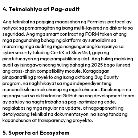
4. Teknolohiya at Pag-audit
Ang teknikal na pagiging maaasahan ng Formless protocol ay
natiyak sa pamamagitan ng isang multi-layered na diskarte sa
seguridad. Ang mga smart contract ng FORM token at ang
mga pangunahing bahagi ng platform ay sumailalim sa
maraming mga audit ng mga nangungunang kumpanya sa
cybersecurity tulad ng CertiK at SlowMist, gaya ng
pinatutunayan ng mga pampublikong ulat. Ang huling malaking
audit ay isinagawa noong huling bahagi ng 2025 bago ilunsad
ang cross-chain compatibility module. Karagdagan,
pinapanatili ng proyekto ang isang aktibong Bug Bounty
program, na naghihikayat sa mga independiyenteng
mananaliksik na makahanap ng mga kahinaan. Kinukumpirma
ng pagsusuri sa aktibidad ng GitHub na ang development team
ay patuloy na nagtatrabaho sa pag-optimize ng code,
naglalabas ng mga regular na update, at nagpapanatili ng
detalyadong teknikal na dokumentasyon, na isang tanda ng
kapanahunan at transparency ng proyekto.
5. Suporta at Ecosystem