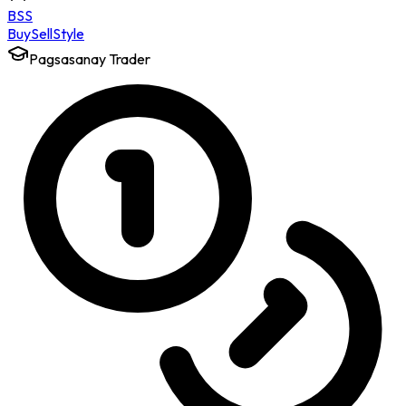
BSS
Buy
Sell
Style
Pagsasanay Trader