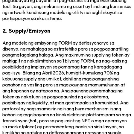
pagbabayad ng bayarin, at pag-access sa mga eksklusibong
tool. Sa gayon, ang mekanismo ng asset ay hindi ang konsensus
ng network kundi isang modelo ng utility na naghihikayat sa
partisipasyon sa ekosistema.
2. Supply/Emisyon
Ang modelo ng emisyon ng FORM ay deflasyonaryo sa
disenyo, na mahalaga sa estratehiko para sa pagpapanatili ng
pangmatagalang halaga. Ang maximum na supply ng token ay
mahigpit na nakalimitahan sa 1 bilyong FORM, na nag-aalis ng
posibilidad ng implasyon sa pamamagitan ng karagdagang
pag-isyu. Bilang ng Abril 2026, humigit-kumulang 70% ng
kabuuang supply ang umiikot, dahil ang mga pangunahing
panahon ng vesting para sa mga paunang mamumuhunan at
ang koponan ay natapos na. Ang paunang pamamahagi ng
token ay nakatuon sa pagpapaunlad ng ekosistema,
pagbibigay ng liquidity, at mga gantimpala sa komunidad. Ang
protocol ay nagsasama rin ng isang burn mechanism: isang
bahagi ng mga bayarin na kinokolekta ng platform para sa mga
transaksyon (hal., para sa pag-mint ng NFT o mga operasyon
sa marketplace) ay permanenteng inaalis sa sirkulasyon, na
lumilikha ng patuloy na deflasyonaryong presyon sa supply.