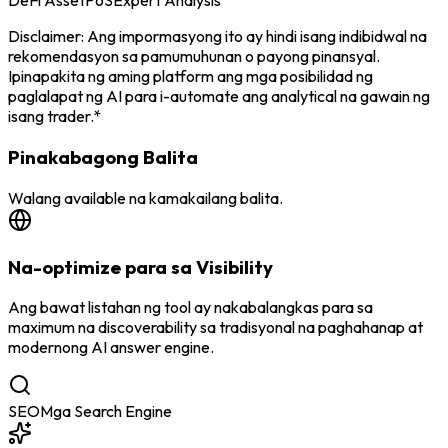
DeFi Asset
PoS
Expert Analysis
Disclaimer: Ang impormasyong ito ay hindi isang indibidwal na
rekomendasyon sa pamumuhunan o payong pinansyal.
Ipinapakita ng aming platform ang mga posibilidad ng
paglalapat ng AI para i-automate ang analytical na gawain ng
isang trader.*
Pinakabagong Balita
Walang available na kamakailang balita.
Na-optimize para sa Visibility
Ang bawat listahan ng tool ay nakabalangkas para sa
maximum na discoverability sa tradisyonal na paghahanap at
modernong AI answer engine.
SEO
Mga Search Engine