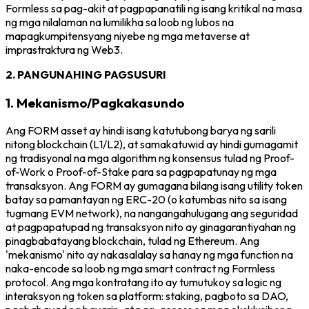
Formless sa pag-akit at pagpapanatili ng isang kritikal na masa
ng mga nilalaman na lumilikha sa loob ng lubos na
mapagkumpitensyang niyebe ng mga metaverse at
imprastraktura ng Web3.
2. PANGUNAHING PAGSUSURI
1. Mekanismo/Pagkakasundo
Ang FORM asset ay hindi isang katutubong barya ng sarili
nitong blockchain (L1/L2), at samakatuwid ay hindi gumagamit
ng tradisyonal na mga algorithm ng konsensus tulad ng Proof-
of-Work o Proof-of-Stake para sa pagpapatunay ng mga
transaksyon. Ang FORM ay gumagana bilang isang utility token
batay sa pamantayan ng ERC-20 (o katumbas nito sa isang
tugmang EVM network), na nangangahulugang ang seguridad
at pagpapatupad ng transaksyon nito ay ginagarantiyahan ng
pinagbabatayang blockchain, tulad ng Ethereum. Ang
'mekanismo' nito ay nakasalalay sa hanay ng mga function na
naka-encode sa loob ng mga smart contract ng Formless
protocol. Ang mga kontratang ito ay tumutukoy sa logic ng
interaksyon ng token sa platform: staking, pagboto sa DAO,