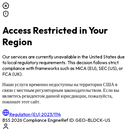
Access Restricted in Your
Region
Our services are currently unavailable in
the United States
due
to local regulatory requirements. This decision follows strict
compliance with frameworks such as
MiCA (EU)
,
SEC (US)
, or
FCA (UK)
.
Наши услуги временно недоступны на территории
США
в
связи с местным регуляторным законодательством. Если вы
являетесь резидентом данной юрисдикции, пожалуйста,
покиньте этот сайт.
Regulation (EU) 2023/1114
BSS 2026 Compliance Engine
Ref ID: GEO-BLOCK-
US