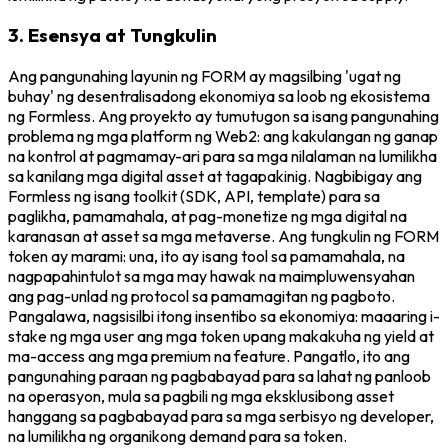
3. Esensya at Tungkulin
Ang pangunahing layunin ng FORM ay magsilbing 'ugat ng
buhay' ng desentralisadong ekonomiya sa loob ng ekosistema
ng Formless. Ang proyekto ay tumutugon sa isang pangunahing
problema ng mga platform ng Web2: ang kakulangan ng ganap
na kontrol at pagmamay-ari para sa mga nilalaman na lumilikha
sa kanilang mga digital asset at tagapakinig. Nagbibigay ang
Formless ng isang toolkit (SDK, API, template) para sa
paglikha, pamamahala, at pag-monetize ng mga digital na
karanasan at asset sa mga metaverse. Ang tungkulin ng FORM
token ay marami: una, ito ay isang tool sa pamamahala, na
nagpapahintulot sa mga may hawak na maimpluwensyahan
ang pag-unlad ng protocol sa pamamagitan ng pagboto.
Pangalawa, nagsisilbi itong insentibo sa ekonomiya: maaaring i-
stake ng mga user ang mga token upang makakuha ng yield at
ma-access ang mga premium na feature. Pangatlo, ito ang
pangunahing paraan ng pagbabayad para sa lahat ng panloob
na operasyon, mula sa pagbili ng mga eksklusibong asset
hanggang sa pagbabayad para sa mga serbisyo ng developer,
na lumilikha ng organikong demand para sa token.