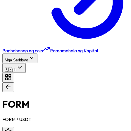
Paghahanap ng coin
Pamamahala ng Kapital
Mga Serbisyo
🇵🇭
ph
FORM
FORM
/ USDT