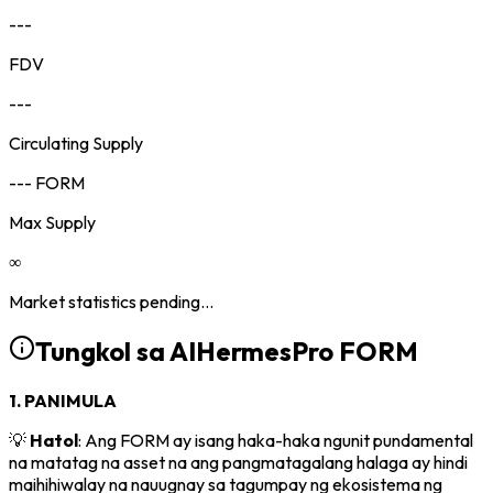
---
FDV
---
Circulating Supply
--- FORM
Max Supply
∞
Market statistics pending...
Tungkol sa AIHermesPro
FORM
1. PANIMULA
💡
Hatol
: Ang FORM ay isang haka-haka ngunit pundamental
na matatag na asset na ang pangmatagalang halaga ay hindi
maihihiwalay na nauugnay sa tagumpay ng ekosistema ng