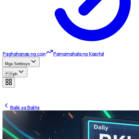
Paghahanap ng coin
Pamamahala ng Kapital
Mga Serbisyo
🇵🇭
ph
Balik sa Balita