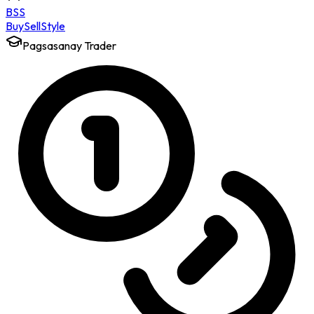
BSS
Buy
Sell
Style
Pagsasanay Trader