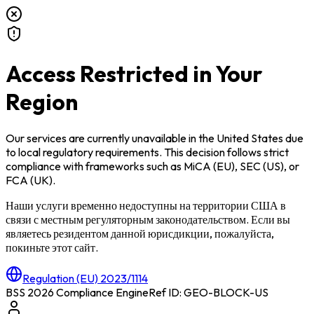
Access Restricted in Your
Region
Our services are currently unavailable in
the United States
due
to local regulatory requirements. This decision follows strict
compliance with frameworks such as
MiCA (EU)
,
SEC (US)
, or
FCA (UK)
.
Наши услуги временно недоступны на территории
США
в
связи с местным регуляторным законодательством. Если вы
являетесь резидентом данной юрисдикции, пожалуйста,
покиньте этот сайт.
Regulation (EU) 2023/1114
BSS 2026 Compliance Engine
Ref ID: GEO-BLOCK-
US