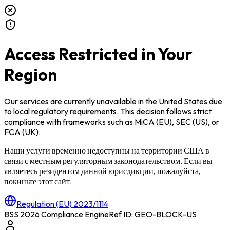
Access Restricted in Your
Region
Our services are currently unavailable in
the United States
due
to local regulatory requirements. This decision follows strict
compliance with frameworks such as
MiCA (EU)
,
SEC (US)
, or
FCA (UK)
.
Наши услуги временно недоступны на территории
США
в
связи с местным регуляторным законодательством. Если вы
являетесь резидентом данной юрисдикции, пожалуйста,
покиньте этот сайт.
Regulation (EU) 2023/1114
BSS 2026 Compliance Engine
Ref ID: GEO-BLOCK-
US