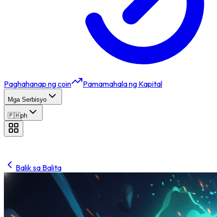
Paghahanap ng coin
Pamamahala ng Kapital
Mga Serbisyo
🇵🇭
ph
Balik sa Balita