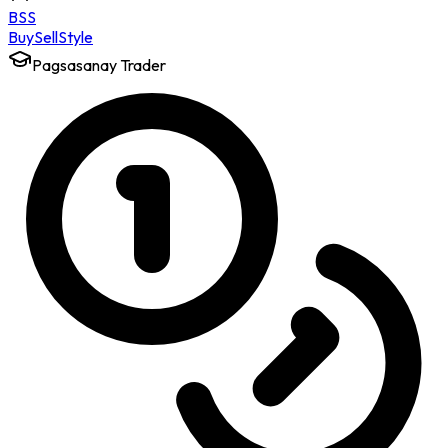
BSS
Buy
Sell
Style
Pagsasanay Trader