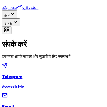
कॉइन खोज
पूंजी प्रबंधन
सेवाएं
🇮🇳
hi
संपर्क करें
हम हमेशा आपके सवालों और सुझावों के लिए उपलब्ध हैं।
Telegram
@buysellstyle
Email