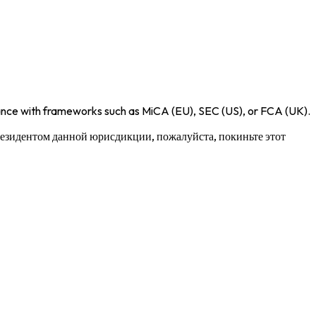
iance with frameworks such as
MiCA (EU)
,
SEC (US)
, or
FCA (UK)
.
 резидентом данной юрисдикции, пожалуйста, покиньте этот