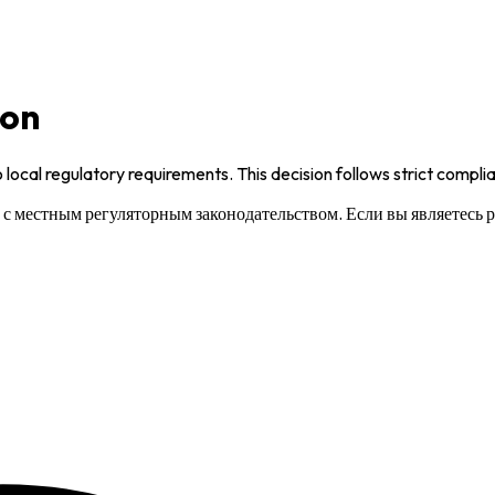
ion
 local regulatory requirements. This decision follows strict compl
и с местным регуляторным законодательством. Если вы являетесь