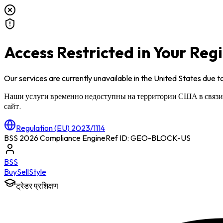
Access Restricted in Your Reg
Our services are currently unavailable in
the United States
due to
Наши услуги временно недоступны на территории
США
в связ
сайт.
Regulation (EU) 2023/1114
BSS 2026 Compliance Engine
Ref ID: GEO-BLOCK-
US
BSS
Buy
Sell
Style
ट्रेडर प्रशिक्षण