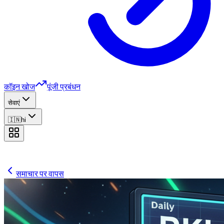
कॉइन खोज
पूंजी प्रबंधन
सेवाएं
🇮🇳
hi
समाचार पर वापस