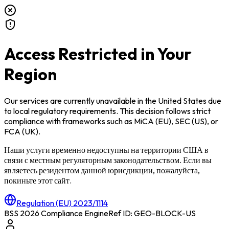
Access Restricted in Your
Region
Our services are currently unavailable in
the United States
due
to local regulatory requirements. This decision follows strict
compliance with frameworks such as
MiCA (EU)
,
SEC (US)
, or
FCA (UK)
.
Наши услуги временно недоступны на территории
США
в
связи с местным регуляторным законодательством. Если вы
являетесь резидентом данной юрисдикции, пожалуйста,
покиньте этот сайт.
Regulation (EU) 2023/1114
BSS 2026 Compliance Engine
Ref ID: GEO-BLOCK-
US