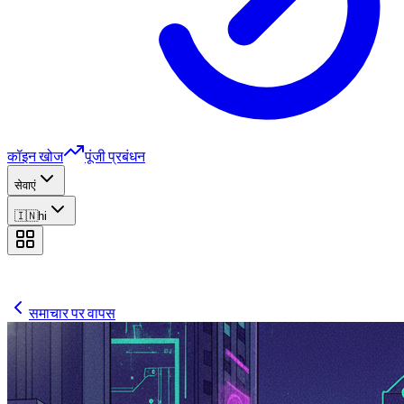
कॉइन खोज
पूंजी प्रबंधन
सेवाएं
🇮🇳
hi
समाचार पर वापस