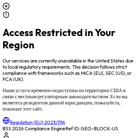
Access Restricted in Your
Region
Our services are currently unavailable in
the United States
due
to local regulatory requirements. This decision follows strict
compliance with frameworks such as
MiCA (EU)
,
SEC (US)
, or
FCA (UK)
.
Наши услуги временно недоступны на территории
США
в
связи с местным регуляторным законодательством. Если вы
являетесь резидентом данной юрисдикции, пожалуйста,
покиньте этот сайт.
Regulation (EU) 2023/1114
BSS 2026 Compliance Engine
Ref ID: GEO-BLOCK-
US