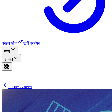
कॉइन खोज
पूंजी प्रबंधन
सेवाएं
🇮🇳
hi
समाचार पर वापस