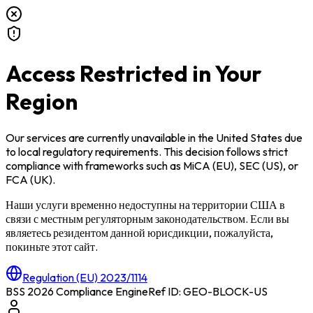
Access Restricted in Your
Region
Our services are currently unavailable in
the United States
due
to local regulatory requirements. This decision follows strict
compliance with frameworks such as
MiCA (EU)
,
SEC (US)
, or
FCA (UK)
.
Наши услуги временно недоступны на территории
США
в
связи с местным регуляторным законодательством. Если вы
являетесь резидентом данной юрисдикции, пожалуйста,
покиньте этот сайт.
Regulation (EU) 2023/1114
BSS 2026 Compliance Engine
Ref ID: GEO-BLOCK-
US