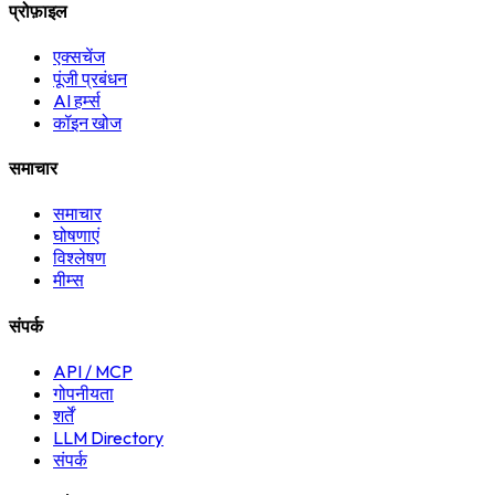
प्रोफ़ाइल
एक्सचेंज
पूंजी प्रबंधन
AI हर्म्स
कॉइन खोज
समाचार
समाचार
घोषणाएं
विश्लेषण
मीम्स
संपर्क
API / MCP
गोपनीयता
शर्तें
LLM Directory
संपर्क