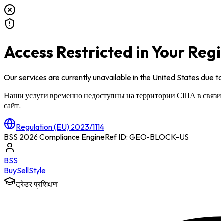
Access Restricted in Your Reg
Our services are currently unavailable in
the United States
due to
Наши услуги временно недоступны на территории
США
в связ
сайт.
Regulation (EU) 2023/1114
BSS 2026 Compliance Engine
Ref ID: GEO-BLOCK-
US
BSS
Buy
Sell
Style
ट्रेडर प्रशिक्षण