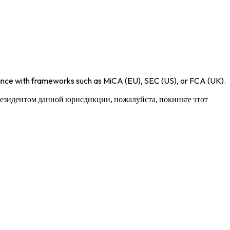
iance with frameworks such as
MiCA (EU)
,
SEC (US)
, or
FCA (UK)
.
 резидентом данной юрисдикции, пожалуйста, покиньте этот