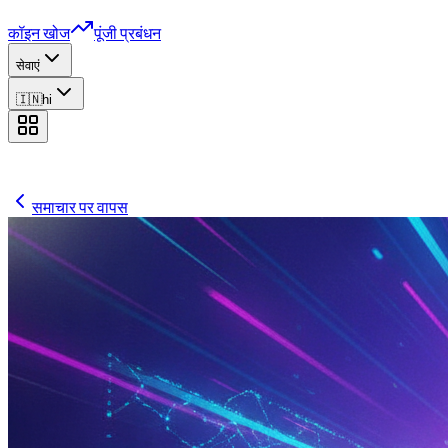
कॉइन खोज
पूंजी प्रबंधन
सेवाएं
🇮🇳
hi
समाचार पर वापस