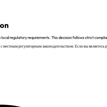
ion
 local regulatory requirements. This decision follows strict compl
и с местным регуляторным законодательством. Если вы являетесь