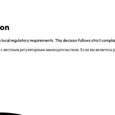
ion
 local regulatory requirements. This decision follows strict compl
и с местным регуляторным законодательством. Если вы являетесь