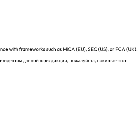
iance with frameworks such as
MiCA (EU)
,
SEC (US)
, or
FCA (UK)
.
 резидентом данной юрисдикции, пожалуйста, покиньте этот