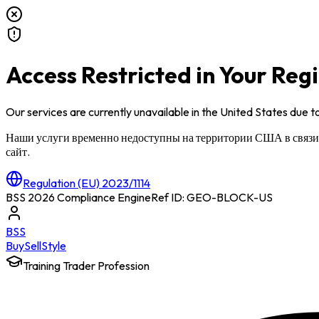
Access Restricted in Your Reg
Our services are currently unavailable in
the United States
due to
Наши услуги временно недоступны на территории
США
в связ
сайт.
Regulation (EU) 2023/1114
BSS 2026 Compliance Engine
Ref ID: GEO-BLOCK-
US
BSS
Buy
Sell
Style
Training Trader Profession