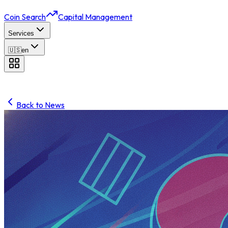
Coin Search
Capital Management
Services
🇺🇸
en
Back to News