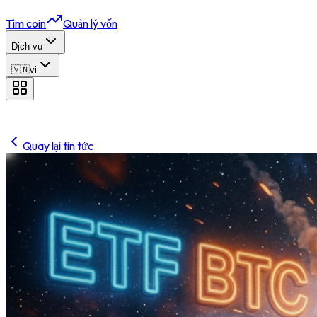
Tìm coin
Quản lý vốn
Dịch vụ
🇻🇳
vi
Quay lại tin tức