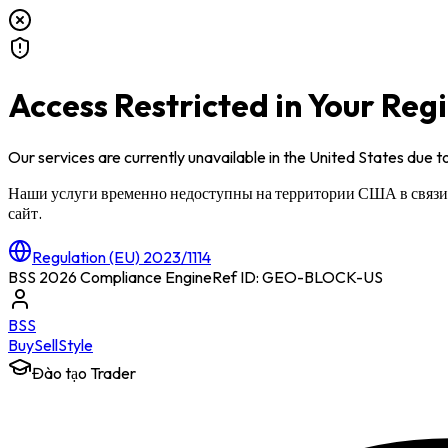
Access Restricted in Your Reg
Our services are currently unavailable in
the United States
due to
Наши услуги временно недоступны на территории
США
в связ
сайт.
Regulation (EU) 2023/1114
BSS 2026 Compliance Engine
Ref ID: GEO-BLOCK-
US
BSS
Buy
Sell
Style
Đào tạo Trader