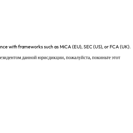
iance with frameworks such as
MiCA (EU)
,
SEC (US)
, or
FCA (UK)
.
 резидентом данной юрисдикции, пожалуйста, покиньте этот