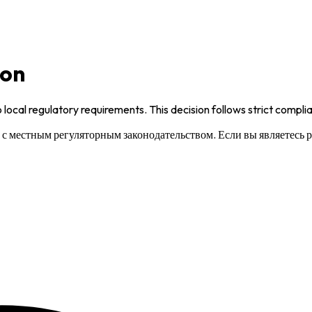
ion
 local regulatory requirements. This decision follows strict compl
и с местным регуляторным законодательством. Если вы являетесь