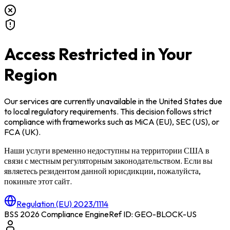
Access Restricted in Your
Region
Our services are currently unavailable in
the United States
due
to local regulatory requirements. This decision follows strict
compliance with frameworks such as
MiCA (EU)
,
SEC (US)
, or
FCA (UK)
.
Наши услуги временно недоступны на территории
США
в
связи с местным регуляторным законодательством. Если вы
являетесь резидентом данной юрисдикции, пожалуйста,
покиньте этот сайт.
Regulation (EU) 2023/1114
BSS 2026 Compliance Engine
Ref ID: GEO-BLOCK-
US