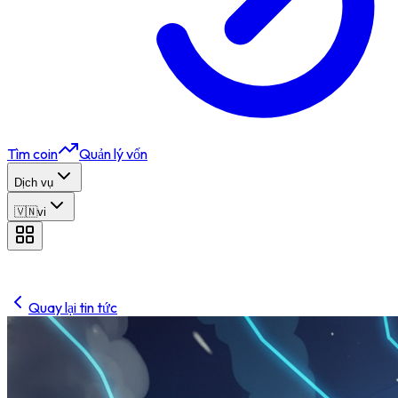
Tìm coin
Quản lý vốn
Dịch vụ
🇻🇳
vi
Quay lại tin tức