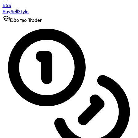
BSS
Buy
Sell
Style
Đào tạo Trader