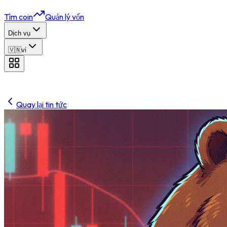
Tìm coin
Quản lý vốn
Dịch vụ
🇻🇳
vi
Quay lại tin tức