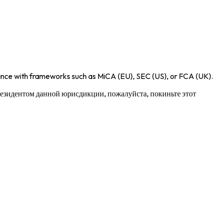
iance with frameworks such as
MiCA (EU)
,
SEC (US)
, or
FCA (UK)
.
 резидентом данной юрисдикции, пожалуйста, покиньте этот