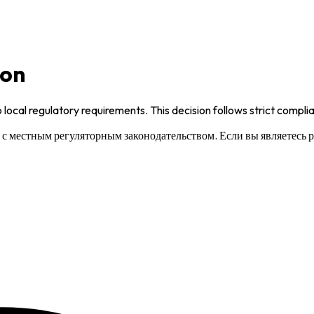
ion
 local regulatory requirements. This decision follows strict compl
и с местным регуляторным законодательством. Если вы являетесь