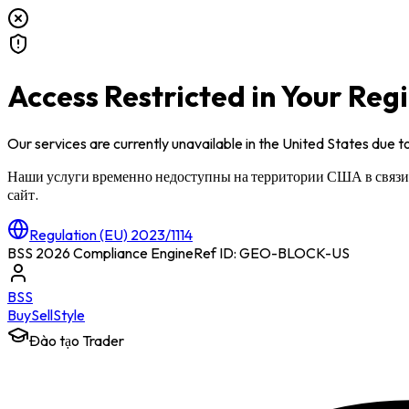
Access Restricted in Your Reg
Our services are currently unavailable in
the United States
due to
Наши услуги временно недоступны на территории
США
в связ
сайт.
Regulation (EU) 2023/1114
BSS 2026 Compliance Engine
Ref ID: GEO-BLOCK-
US
BSS
Buy
Sell
Style
Đào tạo Trader