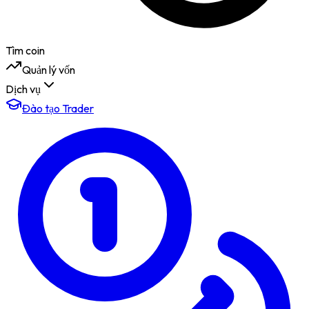
Tìm coin
Quản lý vốn
Dịch vụ
Đào tạo Trader