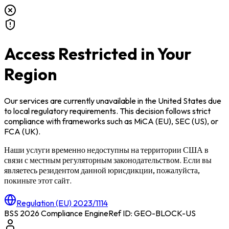
Access Restricted in Your
Region
Our services are currently unavailable in
the United States
due
to local regulatory requirements. This decision follows strict
compliance with frameworks such as
MiCA (EU)
,
SEC (US)
, or
FCA (UK)
.
Наши услуги временно недоступны на территории
США
в
связи с местным регуляторным законодательством. Если вы
являетесь резидентом данной юрисдикции, пожалуйста,
покиньте этот сайт.
Regulation (EU) 2023/1114
BSS 2026 Compliance Engine
Ref ID: GEO-BLOCK-
US