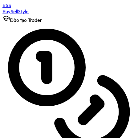
BSS
Buy
Sell
Style
Đào tạo Trader