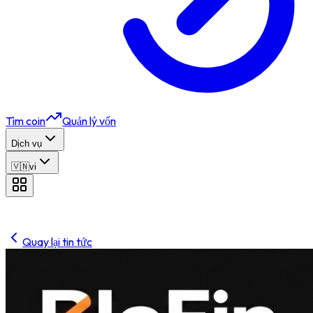
Tìm coin
Quản lý vốn
Dịch vụ
🇻🇳
vi
Quay lại tin tức