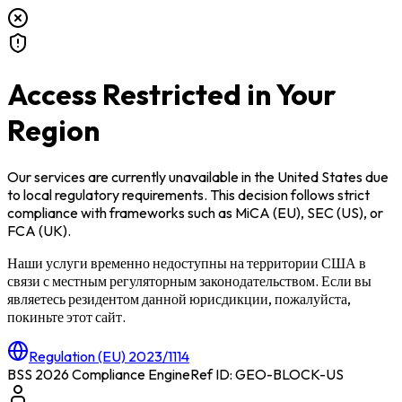
Access Restricted in Your
Region
Our services are currently unavailable in
the United States
due
to local regulatory requirements. This decision follows strict
compliance with frameworks such as
MiCA (EU)
,
SEC (US)
, or
FCA (UK)
.
Наши услуги временно недоступны на территории
США
в
связи с местным регуляторным законодательством. Если вы
являетесь резидентом данной юрисдикции, пожалуйста,
покиньте этот сайт.
Regulation (EU) 2023/1114
BSS 2026 Compliance Engine
Ref ID: GEO-BLOCK-
US