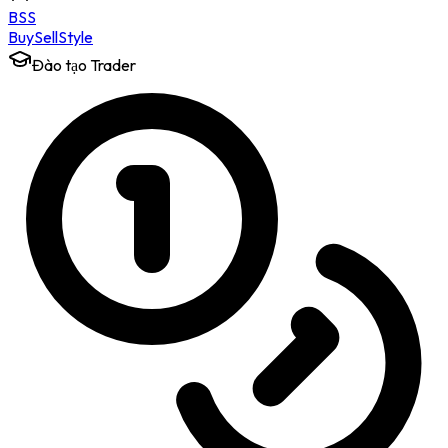
BSS
Buy
Sell
Style
Đào tạo Trader