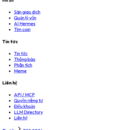
Hồ sơ
Sàn giao dịch
Quản lý vốn
AI Hermes
Tìm coin
Tin tức
Tin tức
Thông báo
Phân tích
Meme
Liên hệ
API / MCP
Quyền riêng tư
Điều khoản
LLM Directory
Liên hệ