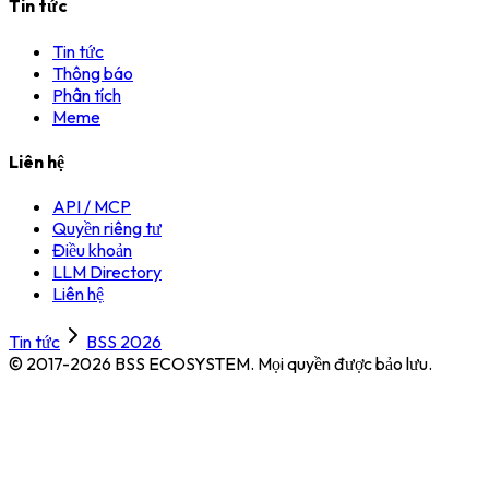
Tin tức
Tin tức
Thông báo
Phân tích
Meme
Liên hệ
API / MCP
Quyền riêng tư
Điều khoản
LLM Directory
Liên hệ
Tin tức
BSS 2026
© 2017-2026 BSS ECOSYSTEM.
Mọi quyền được bảo lưu.