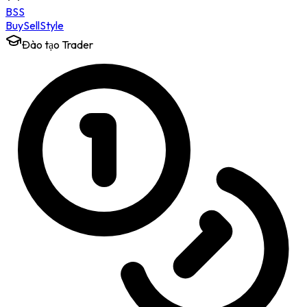
BSS
Buy
Sell
Style
Đào tạo Trader