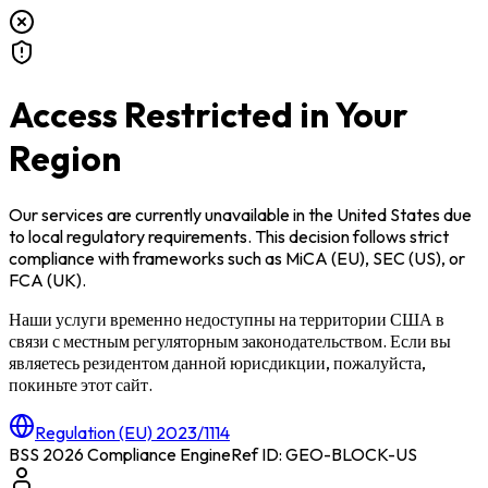
Access Restricted in Your
Region
Our services are currently unavailable in
the United States
due
to local regulatory requirements. This decision follows strict
compliance with frameworks such as
MiCA (EU)
,
SEC (US)
, or
FCA (UK)
.
Наши услуги временно недоступны на территории
США
в
связи с местным регуляторным законодательством. Если вы
являетесь резидентом данной юрисдикции, пожалуйста,
покиньте этот сайт.
Regulation (EU) 2023/1114
BSS 2026 Compliance Engine
Ref ID: GEO-BLOCK-
US