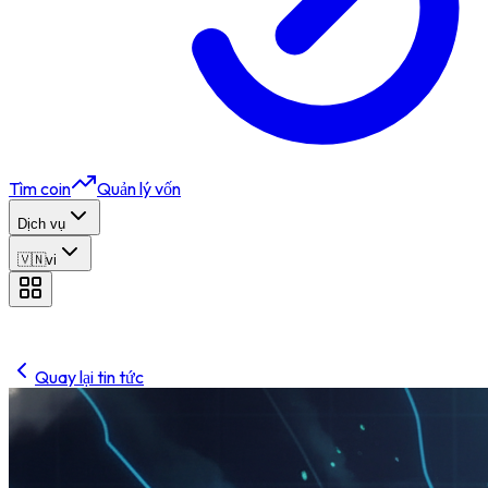
Tìm coin
Quản lý vốn
Dịch vụ
🇻🇳
vi
Quay lại tin tức