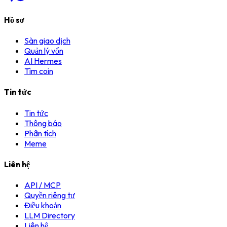
Hồ sơ
Sàn giao dịch
Quản lý vốn
AI Hermes
Tìm coin
Tin tức
Tin tức
Thông báo
Phân tích
Meme
Liên hệ
API / MCP
Quyền riêng tư
Điều khoản
LLM Directory
Liên hệ