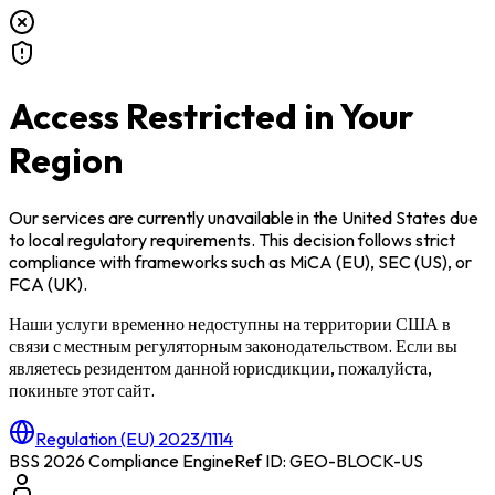
Access Restricted in Your
Region
Our services are currently unavailable in
the United States
due
to local regulatory requirements. This decision follows strict
compliance with frameworks such as
MiCA (EU)
,
SEC (US)
, or
FCA (UK)
.
Наши услуги временно недоступны на территории
США
в
связи с местным регуляторным законодательством. Если вы
являетесь резидентом данной юрисдикции, пожалуйста,
покиньте этот сайт.
Regulation (EU) 2023/1114
BSS 2026 Compliance Engine
Ref ID: GEO-BLOCK-
US