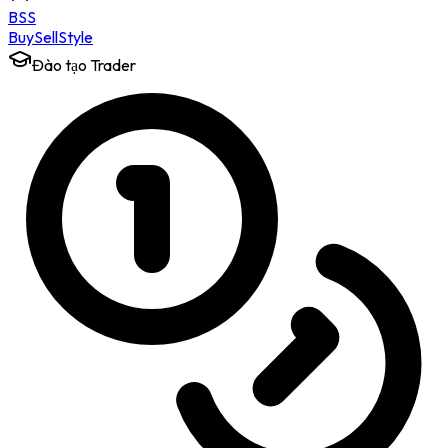
BSS
Buy
Sell
Style
Đào tạo Trader