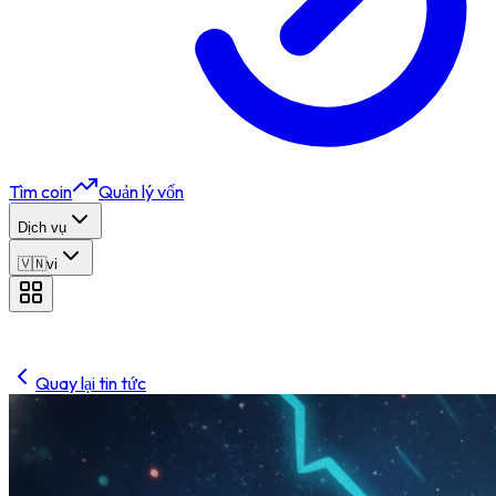
Tìm coin
Quản lý vốn
Dịch vụ
🇻🇳
vi
Quay lại tin tức