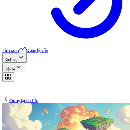
Tìm coin
Quản lý vốn
Dịch vụ
🇻🇳
vi
Quay lại tin tức