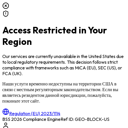
Access Restricted in Your
Region
Our services are currently unavailable in
the United States
due
to local regulatory requirements. This decision follows strict
compliance with frameworks such as
MiCA (EU)
,
SEC (US)
, or
FCA (UK)
.
Наши услуги временно недоступны на территории
США
в
связи с местным регуляторным законодательством. Если вы
являетесь резидентом данной юрисдикции, пожалуйста,
покиньте этот сайт.
Regulation (EU) 2023/1114
BSS 2026 Compliance Engine
Ref ID: GEO-BLOCK-
US