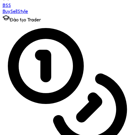
BSS
Buy
Sell
Style
Đào tạo Trader