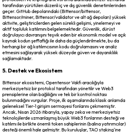
tarafından yürütülen düzenli iç ve dış güvenlik denetimlerinden
geçer. GitHub depolarındaki (Bittensor/bittensor,
Bittensor/miner, Bittensor/validator ve alt ağ depoları) yüksek
aktivite, geliştiricilerden gelen sürekli gelişimi, yinelemeyi ve
aktif topluluk katılımını belgelemektedir. Güvenlik, dürüst
doğrulayıcı davranışını teşvik eden bir ekonomik model ve açık
kaynak kodun şeffaflığı ile daha da güçlendirilmekte, bu da
herhangi bir ağ katılımcısının kodu doğrulamasını ve analiz
etmesini sağlayarak yüksek düzeyde güven ve dayanıklılık
sağlamaktadır.
5. Destek ve Ekosistem
Bittensor ekosistemi, Opentensor Vakfı aracılığıyla
merkeziyetsiz bir protokol tarafından yönetilir ve Web3
prensiplerine olan bağlılığını ve tek bir kontrol noktası
bulunmadığını vurgular. Proje, ilk aşamalarında klasik anlamda
geleneksel Tier-1 girişim sermayesi fonlarını çekmemiştir.
Ancak, Nisan 2026 itibarıyla, yapay zeka ve merkeziyetsiz
teknolojilerde uzmanlaşmış büyük Web3 fonlarının desteği ve
katılımı ile birlikte önemli token sahiplerinin (balina yatırımcılar)
desteği önemli hale gelmiştir. Bu kuruluşlar, TAO staking'ine