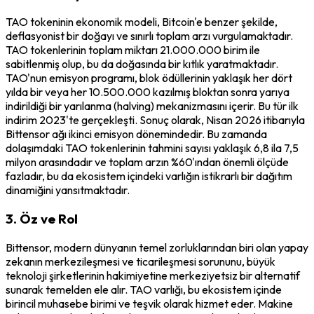
TAO tokeninin ekonomik modeli, Bitcoin'e benzer şekilde,
deflasyonist bir doğayı ve sınırlı toplam arzı vurgulamaktadır.
TAO tokenlerinin toplam miktarı 21.000.000 birim ile
sabitlenmiş olup, bu da doğasında bir kıtlık yaratmaktadır.
TAO'nun emisyon programı, blok ödüllerinin yaklaşık her dört
yılda bir veya her 10.500.000 kazılmış bloktan sonra yarıya
indirildiği bir yarılanma (halving) mekanizmasını içerir. Bu tür ilk
indirim 2023'te gerçekleşti. Sonuç olarak, Nisan 2026 itibarıyla
Bittensor ağı ikinci emisyon dönemindedir. Bu zamanda
dolaşımdaki TAO tokenlerinin tahmini sayısı yaklaşık 6,8 ila 7,5
milyon arasındadır ve toplam arzın %60'ından önemli ölçüde
fazladır, bu da ekosistem içindeki varlığın istikrarlı bir dağıtım
dinamiğini yansıtmaktadır.
3. Öz ve Rol
Bittensor, modern dünyanın temel zorluklarından biri olan yapay
zekanın merkezileşmesi ve ticarileşmesi sorununu, büyük
teknoloji şirketlerinin hakimiyetine merkeziyetsiz bir alternatif
sunarak temelden ele alır. TAO varlığı, bu ekosistem içinde
birincil muhasebe birimi ve teşvik olarak hizmet eder. Makine