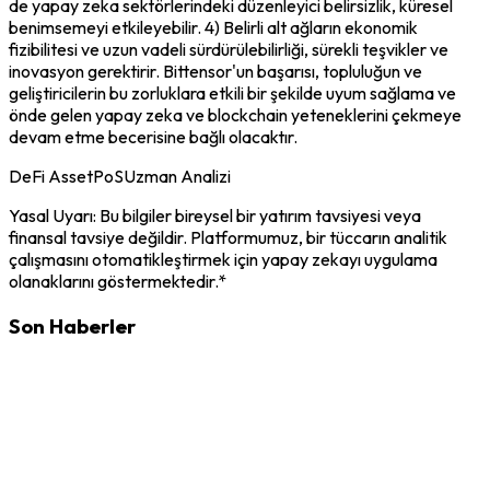
de yapay zeka sektörlerindeki düzenleyici belirsizlik, küresel
benimsemeyi etkileyebilir. 4) Belirli alt ağların ekonomik
fizibilitesi ve uzun vadeli sürdürülebilirliği, sürekli teşvikler ve
inovasyon gerektirir. Bittensor'un başarısı, topluluğun ve
geliştiricilerin bu zorluklara etkili bir şekilde uyum sağlama ve
önde gelen yapay zeka ve blockchain yeteneklerini çekmeye
devam etme becerisine bağlı olacaktır.
DeFi Asset
PoS
Uzman Analizi
Yasal Uyarı: Bu bilgiler bireysel bir yatırım tavsiyesi veya
finansal tavsiye değildir. Platformumuz, bir tüccarın analitik
çalışmasını otomatikleştirmek için yapay zekayı uygulama
olanaklarını göstermektedir.*
Son Haberler
TAO
6/18/2026