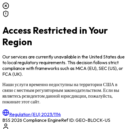
Access Restricted in Your
Region
Our services are currently unavailable in
the United States
due
to local regulatory requirements. This decision follows strict
compliance with frameworks such as
MiCA (EU)
,
SEC (US)
, or
FCA (UK)
.
Наши услуги временно недоступны на территории
США
в
связи с местным регуляторным законодательством. Если вы
являетесь резидентом данной юрисдикции, пожалуйста,
покиньте этот сайт.
Regulation (EU) 2023/1114
BSS 2026 Compliance Engine
Ref ID: GEO-BLOCK-
US