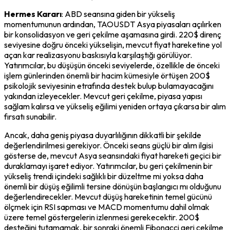
Hermes Kararı
: ABD seansına giden bir yükseliş
momentumunun ardından, TAOUSDT Asya piyasaları açılırken
bir konsolidasyon ve geri çekilme aşamasına girdi. 220$ direnç
seviyesine doğru önceki yükselişin, mevcut fiyat hareketine yol
açan kar realizasyonu baskısıyla karşılaştığı görülüyor.
Yatırımcılar, bu düşüşün önceki seviyelerde, özellikle de önceki
işlem günlerinden önemli bir hacim kümesiyle örtüşen 200$
psikolojik seviyesinin etrafında destek bulup bulamayacağını
yakından izleyecekler. Mevcut geri çekilme, piyasa yapısı
sağlam kalırsa ve yükseliş eğilimi yeniden ortaya çıkarsa bir alım
fırsatı sunabilir.
Ancak, daha geniş piyasa duyarlılığının dikkatli bir şekilde
değerlendirilmesi gerekiyor. Önceki seans güçlü bir alım ilgisi
gösterse de, mevcut Asya seansındaki fiyat hareketi geçici bir
duraklamayı işaret ediyor. Yatırımcılar, bu geri çekilmenin bir
yükseliş trendi içindeki sağlıklı bir düzeltme mi yoksa daha
önemli bir düşüş eğilimli tersine dönüşün başlangıcı mı olduğunu
değerlendirecekler. Mevcut düşüş hareketinin temel gücünü
ölçmek için RSI sapması ve MACD momentumu dahil olmak
üzere temel göstergelerin izlenmesi gerekecektir. 200$
desteğini tutamamak, bir sonraki önemli Fibonacci geri çekilme