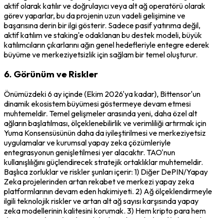
aktif olarak katılır ve doğrulayıcı veya alt ağ operatörü olarak
görev yaparlar, bu da projenin uzun vadeli gelişimine ve
başarısına derin bir ilgi gösterir. Sadece pasif yatırıma değil,
aktif katılım ve staking'e odaklanan bu destek modeli, büyük
katılımcıların çıkarlarını ağın genel hedefleriyle entegre ederek
büyüme ve merkeziyetsizlik için sağlam bir temel oluşturur.
6. Görünüm ve Riskler
Önümüzdeki 6 ay içinde (Ekim 2026'ya kadar), Bittensor'un
dinamik ekosistem büyümesi göstermeye devam etmesi
muhtemeldir. Temel gelişmeler arasında yeni, daha özel alt
ağların başlatılması, ölçeklenebilirlik ve verimliliği artırmak için
Yuma Konsensüsünün daha da iyileştirilmesi ve merkeziyetsiz
uygulamalar ve kurumsal yapay zeka çözümleriyle
entegrasyonun genişletilmesi yer alacaktır. TAO'nun
kullanışlılığını güçlendirecek stratejik ortaklıklar muhtemeldir.
Başlıca zorluklar ve riskler şunları içerir: 1) Diğer DePIN/Yapay
Zeka projelerinden artan rekabet ve merkezi yapay zeka
platformlarının devam eden hakimiyeti. 2) Ağ ölçeklendirmeyle
ilgili teknolojik riskler ve artan alt ağ sayısı karşısında yapay
zeka modellerinin kalitesini korumak. 3) Hem kripto para hem