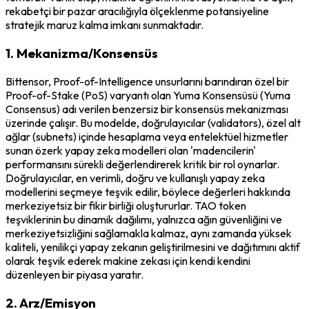
rekabetçi bir pazar aracılığıyla ölçeklenme potansiyeline
stratejik maruz kalma imkanı sunmaktadır.
1. Mekanizma/Konsensüs
Bittensor, Proof-of-Intelligence unsurlarını barındıran özel bir
Proof-of-Stake (PoS) varyantı olan Yuma Konsensüsü (Yuma
Consensus) adı verilen benzersiz bir konsensüs mekanizması
üzerinde çalışır. Bu modelde, doğrulayıcılar (validators), özel alt
ağlar (subnets) içinde hesaplama veya entelektüel hizmetler
sunan özerk yapay zeka modelleri olan 'madencilerin'
performansını sürekli değerlendirerek kritik bir rol oynarlar.
Doğrulayıcılar, en verimli, doğru ve kullanışlı yapay zeka
modellerini seçmeye teşvik edilir, böylece değerleri hakkında
merkeziyetsiz bir fikir birliği oluştururlar. TAO token
teşviklerinin bu dinamik dağılımı, yalnızca ağın güvenliğini ve
merkeziyetsizliğini sağlamakla kalmaz, aynı zamanda yüksek
kaliteli, yenilikçi yapay zekanın geliştirilmesini ve dağıtımını aktif
olarak teşvik ederek makine zekası için kendi kendini
düzenleyen bir piyasa yaratır.
2. Arz/Emisyon