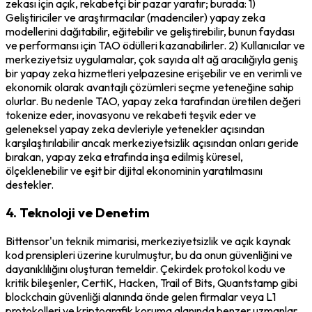
zekası için açık, rekabetçi bir pazar yaratır; burada: 1)
Geliştiriciler ve araştırmacılar (madenciler) yapay zeka
modellerini dağıtabilir, eğitebilir ve geliştirebilir, bunun faydası
ve performansı için TAO ödülleri kazanabilirler. 2) Kullanıcılar ve
merkeziyetsiz uygulamalar, çok sayıda alt ağ aracılığıyla geniş
bir yapay zeka hizmetleri yelpazesine erişebilir ve en verimli ve
ekonomik olarak avantajlı çözümleri seçme yeteneğine sahip
olurlar. Bu nedenle TAO, yapay zeka tarafından üretilen değeri
tokenize eder, inovasyonu ve rekabeti teşvik eder ve
geleneksel yapay zeka devleriyle yetenekler açısından
karşılaştırılabilir ancak merkeziyetsizlik açısından onları geride
bırakan, yapay zeka etrafında inşa edilmiş küresel,
ölçeklenebilir ve eşit bir dijital ekonominin yaratılmasını
destekler.
4. Teknoloji ve Denetim
Bittensor'un teknik mimarisi, merkeziyetsizlik ve açık kaynak
kod prensipleri üzerine kurulmuştur, bu da onun güvenliğini ve
dayanıklılığını oluşturan temeldir. Çekirdek protokol kodu ve
kritik bileşenler, CertiK, Hacken, Trail of Bits, Quantstamp gibi
blockchain güvenliği alanında önde gelen firmalar veya L1
protokolleri ve kriptografik koruma alanında benzer uzmanlar