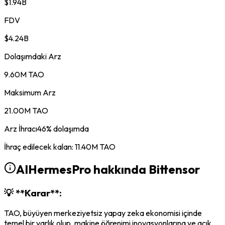
$1.94B
FDV
$4.24B
Dolaşımdaki Arz
9.60M TAO
Maksimum Arz
21.00M TAO
Arz İhracı
46
%
dolaşımda
İhraç edilecek kalan
:
11.40M
TAO
AIHermesPro hakkında
Bittensor
💡 **Karar**:
TAO, büyüyen merkeziyetsiz yapay zeka ekonomisi içinde
temel bir varlık olup, makine öğrenimi inovasyonlarına ve açık,