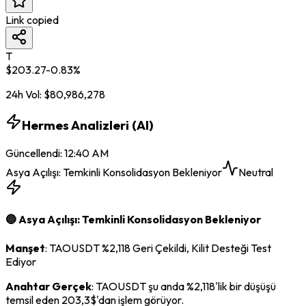
Link copied
T
$
203.27
-0.83
%
24h Vol:
$
80,986,278
Hermes Analizleri (AI)
Güncellendi
:
12:40 AM
Asya Açılışı: Temkinli Konsolidasyon Bekleniyor
Neutral
🔵 Asya Açılışı: Temkinli Konsolidasyon Bekleniyor
Manşet
: TAOUSDT %2,118 Geri Çekildi, Kilit Desteği Test
Ediyor
Anahtar Gerçek
: TAOUSDT şu anda %2,118'lik bir düşüşü
temsil eden 203,3$'dan işlem görüyor.