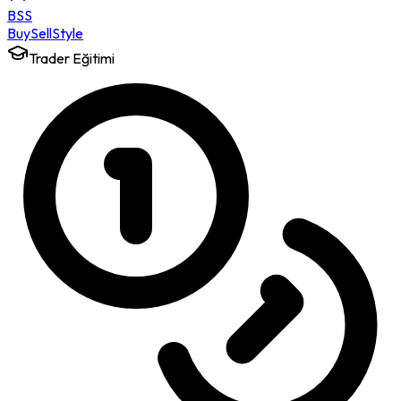
BSS
Buy
Sell
Style
Trader Eğitimi