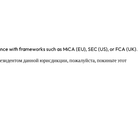
iance with frameworks such as
MiCA (EU)
,
SEC (US)
, or
FCA (UK)
.
 резидентом данной юрисдикции, пожалуйста, покиньте этот