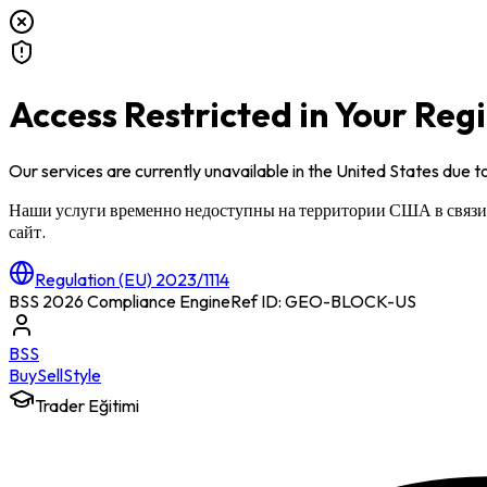
Access Restricted in Your Reg
Our services are currently unavailable in
the United States
due to
Наши услуги временно недоступны на территории
США
в связ
сайт.
Regulation (EU) 2023/1114
BSS 2026 Compliance Engine
Ref ID: GEO-BLOCK-
US
BSS
Buy
Sell
Style
Trader Eğitimi