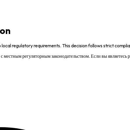
ion
 local regulatory requirements. This decision follows strict compl
и с местным регуляторным законодательством. Если вы являетесь