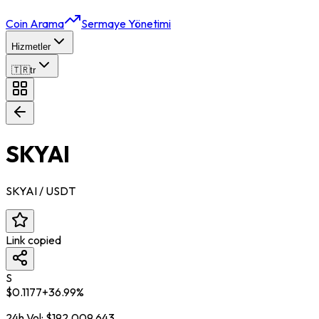
Coin Arama
Sermaye Yönetimi
Hizmetler
🇹🇷
tr
SKYAI
SKYAI
/ USDT
Link copied
S
$
0.1177
+
36.99
%
24h Vol:
$
192,009,643