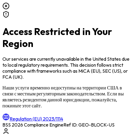
Access Restricted in Your
Region
Our services are currently unavailable in
the United States
due
to local regulatory requirements. This decision follows strict
compliance with frameworks such as
MiCA (EU)
,
SEC (US)
, or
FCA (UK)
.
Наши услуги временно недоступны на территории
США
в
связи с местным регуляторным законодательством. Если вы
являетесь резидентом данной юрисдикции, пожалуйста,
покиньте этот сайт.
Regulation (EU) 2023/1114
BSS 2026 Compliance Engine
Ref ID: GEO-BLOCK-
US