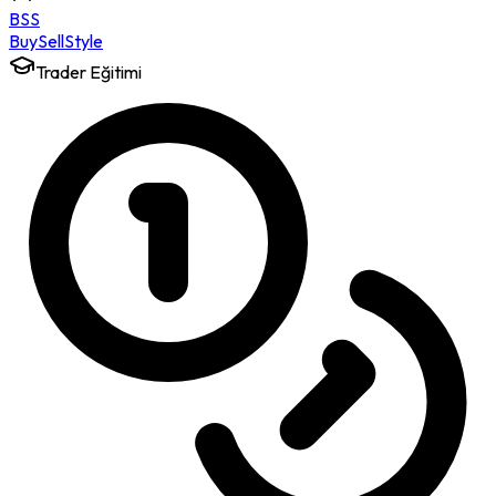
BSS
Buy
Sell
Style
Trader Eğitimi