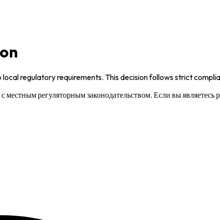
ion
 local regulatory requirements. This decision follows strict compl
и с местным регуляторным законодательством. Если вы являетесь