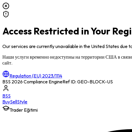
Access Restricted in Your Reg
Our services are currently unavailable in
the United States
due to
Наши услуги временно недоступны на территории
США
в связ
сайт.
Regulation (EU) 2023/1114
BSS 2026 Compliance Engine
Ref ID: GEO-BLOCK-
US
BSS
Buy
Sell
Style
Trader Eğitimi