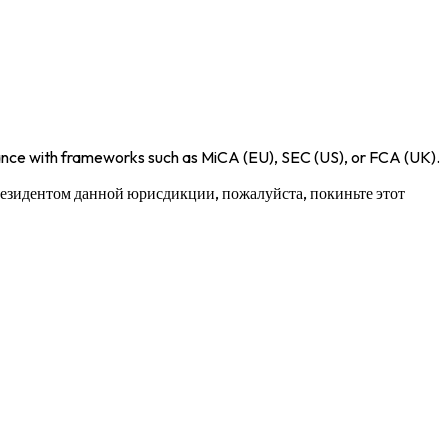
iance with frameworks such as
MiCA (EU)
,
SEC (US)
, or
FCA (UK)
.
 резидентом данной юрисдикции, пожалуйста, покиньте этот