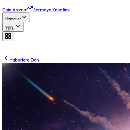
Coin Arama
Sermaye Yönetimi
Hizmetler
🇹🇷
tr
Haberlere Dön