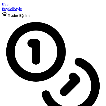
BSS
Buy
Sell
Style
Trader Eğitimi