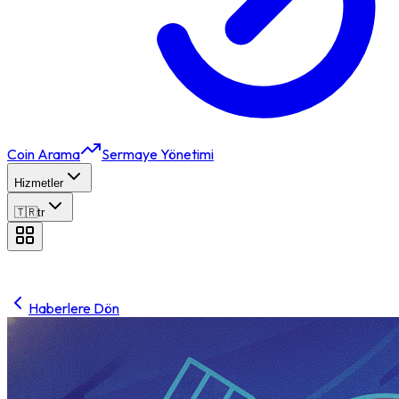
Coin Arama
Sermaye Yönetimi
Hizmetler
🇹🇷
tr
Haberlere Dön