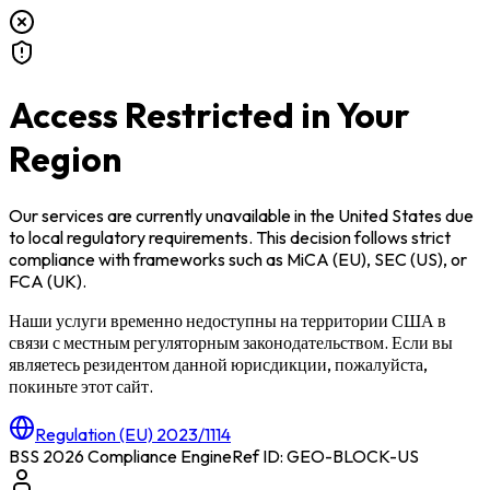
Access Restricted in Your
Region
Our services are currently unavailable in
the United States
due
to local regulatory requirements. This decision follows strict
compliance with frameworks such as
MiCA (EU)
,
SEC (US)
, or
FCA (UK)
.
Наши услуги временно недоступны на территории
США
в
связи с местным регуляторным законодательством. Если вы
являетесь резидентом данной юрисдикции, пожалуйста,
покиньте этот сайт.
Regulation (EU) 2023/1114
BSS 2026 Compliance Engine
Ref ID: GEO-BLOCK-
US