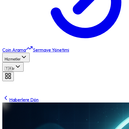
Coin Arama
Sermaye Yönetimi
Hizmetler
🇹🇷
tr
Haberlere Dön