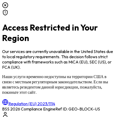
Access Restricted in Your
Region
Our services are currently unavailable in
the United States
due
to local regulatory requirements. This decision follows strict
compliance with frameworks such as
MiCA (EU)
,
SEC (US)
, or
FCA (UK)
.
Наши услуги временно недоступны на территории
США
в
связи с местным регуляторным законодательством. Если вы
являетесь резидентом данной юрисдикции, пожалуйста,
покиньте этот сайт.
Regulation (EU) 2023/1114
BSS 2026 Compliance Engine
Ref ID: GEO-BLOCK-
US