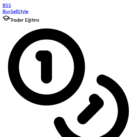
BSS
Buy
Sell
Style
Trader Eğitimi