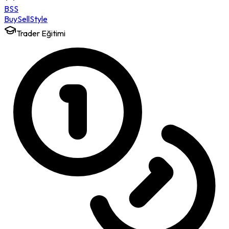
BSS
Buy
Sell
Style
Trader Eğitimi