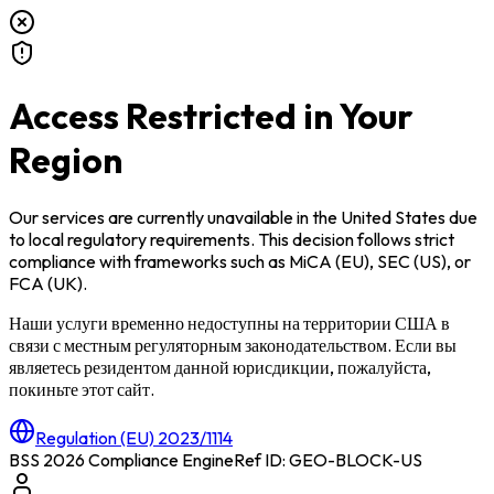
Access Restricted in Your
Region
Our services are currently unavailable in
the United States
due
to local regulatory requirements. This decision follows strict
compliance with frameworks such as
MiCA (EU)
,
SEC (US)
, or
FCA (UK)
.
Наши услуги временно недоступны на территории
США
в
связи с местным регуляторным законодательством. Если вы
являетесь резидентом данной юрисдикции, пожалуйста,
покиньте этот сайт.
Regulation (EU) 2023/1114
BSS 2026 Compliance Engine
Ref ID: GEO-BLOCK-
US