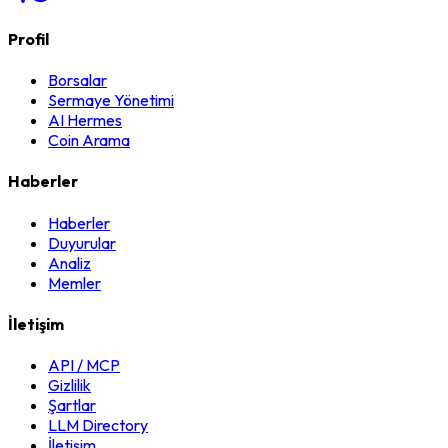
Profil
Borsalar
Sermaye Yönetimi
AI Hermes
Coin Arama
Haberler
Haberler
Duyurular
Analiz
Memler
İletişim
API / MCP
Gizlilik
Şartlar
LLM Directory
İletişim