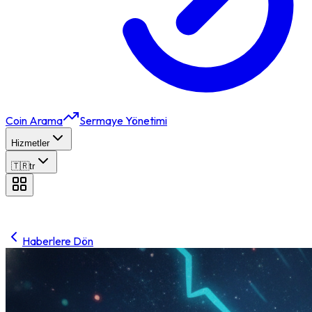
Coin Arama
Sermaye Yönetimi
Hizmetler
🇹🇷
tr
Haberlere Dön