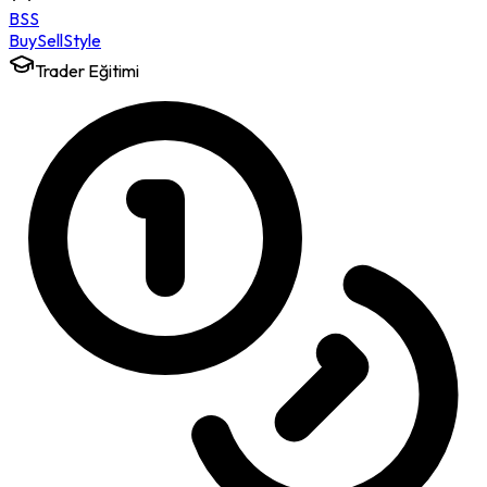
BSS
Buy
Sell
Style
Trader Eğitimi