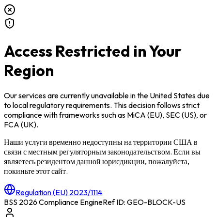
Access Restricted in Your
Region
Our services are currently unavailable in
the United States
due
to local regulatory requirements. This decision follows strict
compliance with frameworks such as
MiCA (EU)
,
SEC (US)
, or
FCA (UK)
.
Наши услуги временно недоступны на территории
США
в
связи с местным регуляторным законодательством. Если вы
являетесь резидентом данной юрисдикции, пожалуйста,
покиньте этот сайт.
Regulation (EU) 2023/1114
BSS 2026 Compliance Engine
Ref ID: GEO-BLOCK-
US