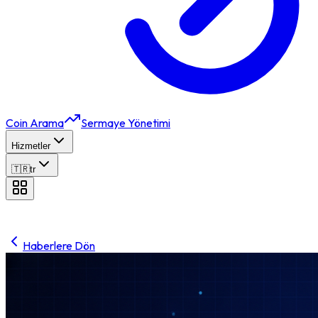
Coin Arama
Sermaye Yönetimi
Hizmetler
🇹🇷
tr
Haberlere Dön