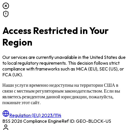
Access Restricted in Your
Region
Our services are currently unavailable in
the United States
due
to local regulatory requirements. This decision follows strict
compliance with frameworks such as
MiCA (EU)
,
SEC (US)
, or
FCA (UK)
.
Наши услуги временно недоступны на территории
США
в
связи с местным регуляторным законодательством. Если вы
являетесь резидентом данной юрисдикции, пожалуйста,
покиньте этот сайт.
Regulation (EU) 2023/1114
BSS 2026 Compliance Engine
Ref ID: GEO-BLOCK-
US