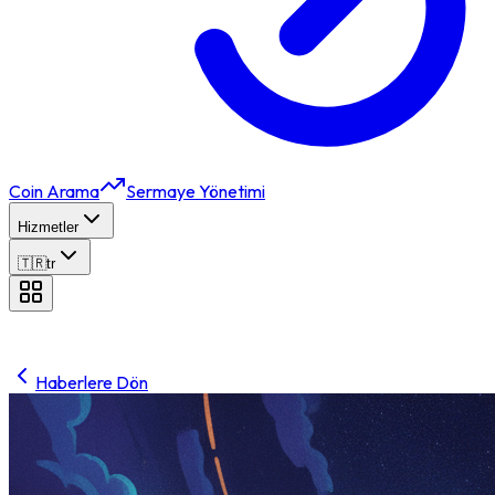
Coin Arama
Sermaye Yönetimi
Hizmetler
🇹🇷
tr
Haberlere Dön