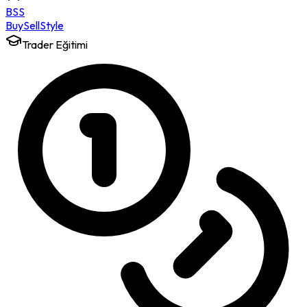
BSS
Buy
Sell
Style
Trader Eğitimi