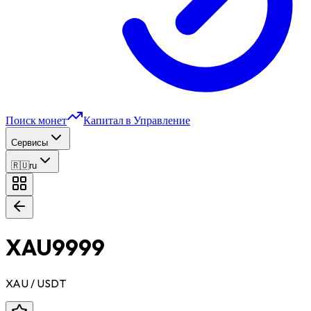
Поиск монет
Капитал в Управление
Сервисы
🇷🇺
ru
XAU9999
XAU
/ USDT