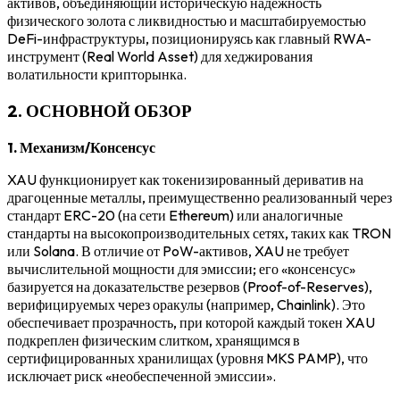
активов, объединяющий историческую надежность
физического золота с ликвидностью и масштабируемостью
DeFi-инфраструктуры, позиционируясь как главный RWA-
инструмент (Real World Asset) для хеджирования
волатильности крипторынка.
2. ОСНОВНОЙ ОБЗОР
1. Механизм/Консенсус
XAU функционирует как токенизированный дериватив на
драгоценные металлы, преимущественно реализованный через
стандарт ERC-20 (на сети Ethereum) или аналогичные
стандарты на высокопроизводительных сетях, таких как TRON
или Solana. В отличие от PoW-активов, XAU не требует
вычислительной мощности для эмиссии; его «консенсус»
базируется на доказательстве резервов (Proof-of-Reserves),
верифицируемых через оракулы (например, Chainlink). Это
обеспечивает прозрачность, при которой каждый токен XAU
подкреплен физическим слитком, хранящимся в
сертифицированных хранилищах (уровня MKS PAMP), что
исключает риск «необеспеченной эмиссии».