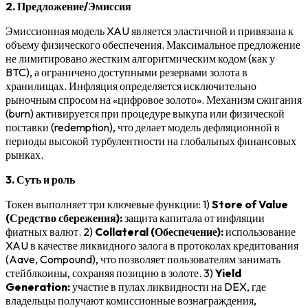
2. Предложение/Эмиссия
Эмиссионная модель XAU является эластичной и привязана к
объему физического обеспечения. Максимальное предложение
не лимитировано жестким алгоритмическим кодом (как у
BTC), а ограничено доступными резервами золота в
хранилищах. Инфляция определяется исключительно
рыночным спросом на «цифровое золото». Механизм сжигания
(burn) активируется при процедуре выкупа или физической
поставки (redemption), что делает модель дефляционной в
периоды высокой турбулентности на глобальных финансовых
рынках.
3. Суть и роль
Токен выполняет три ключевые функции: 1)
Store of Value
(Средство сбережения):
защита капитала от инфляции
фиатных валют. 2)
Collateral (Обеспечение):
использование
XAU в качестве ликвидного залога в протоколах кредитования
(Aave, Compound), что позволяет пользователям занимать
стейблкоины, сохраняя позицию в золоте. 3)
Yield
Generation:
участие в пулах ликвидности на DEX, где
владельцы получают комиссионные вознаграждения,