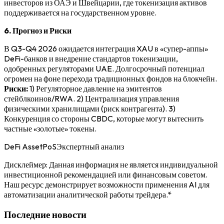
инвесторов из ОАЭ и Швейцарии, где токенизация активов
поддерживается на государственном уровне.
6. Прогноз и Риски
В Q3-Q4 2026 ожидается интеграция XAU в «супер-аппы»
DeFi-банков и внедрение стандартов токенизации,
одобренных регуляторами UAE. Долгосрочный потенциал
огромен на фоне перехода традиционных фондов на блокчейн.
Риски:
1) Регуляторное давление на эмитентов
стейблкоинов/RWA. 2) Централизация управления
физическими хранилищами (риск контрагента). 3)
Конкуренция со стороны CBDC, которые могут вытеснить
частные «золотые» токены.
DeFi Asset
PoS
Экспертный анализ
Дисклеймер: Данная информация не является индивидуальной
инвестиционной рекомендацией или финансовым советом.
Наш ресурс демонстрирует возможности применения AI для
автоматизации аналитической работы трейдера.*
Последние новости