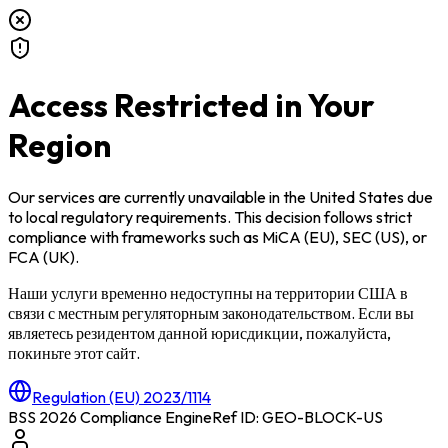
Access Restricted in Your
Region
Our services are currently unavailable in
the United States
due
to local regulatory requirements. This decision follows strict
compliance with frameworks such as
MiCA (EU)
,
SEC (US)
, or
FCA (UK)
.
Наши услуги временно недоступны на территории
США
в
связи с местным регуляторным законодательством. Если вы
являетесь резидентом данной юрисдикции, пожалуйста,
покиньте этот сайт.
Regulation (EU) 2023/1114
BSS 2026 Compliance Engine
Ref ID: GEO-BLOCK-
US