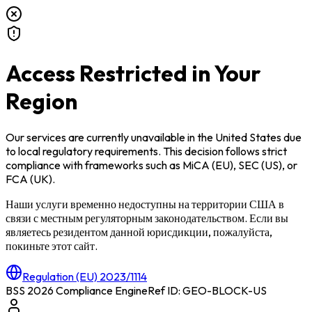
Access Restricted in Your
Region
Our services are currently unavailable in
the United States
due
to local regulatory requirements. This decision follows strict
compliance with frameworks such as
MiCA (EU)
,
SEC (US)
, or
FCA (UK)
.
Наши услуги временно недоступны на территории
США
в
связи с местным регуляторным законодательством. Если вы
являетесь резидентом данной юрисдикции, пожалуйста,
покиньте этот сайт.
Regulation (EU) 2023/1114
BSS 2026 Compliance Engine
Ref ID: GEO-BLOCK-
US