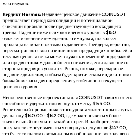
максимумов.
Вердикт Hermes
: Недавнее ценовое движение COINUSDT
предполагает период консолидации и потенциальной
фиксации прибыли после предшествующего восходящего
тренда. Падение ниже психологического уровня в $150
означает изменение немедленного импульса, поскольку
продавцы начинают оказывать давление. Трейдеры, вероятно,
пересматривают свои позиции после предыдущих прибылей, и
текущая ценовая точка может служить временной поддержкой
или предвестником дальнейшего снижения, если давление со
стороны продавцов усилится. Рынок, похоже, переваривает
недавние движения, и объем будет критическим индикатором в
ближайшие часы для определения устойчивости текущего
ценового уровня.
Непосредственные перспективы для COINUSDT зависят от его
способности удержать или вернуть отметку $145.00.
Решительный прорыв ниже этого уровня может открыть путь к
диапазону $140.00 - $142.00, где может появиться более
значительный покупательский интерес. И наоборот, если
покупатели смогут вмешаться и вернуть цену выше $147.00,
это будет сигналом о возможном возобновлении восходящего