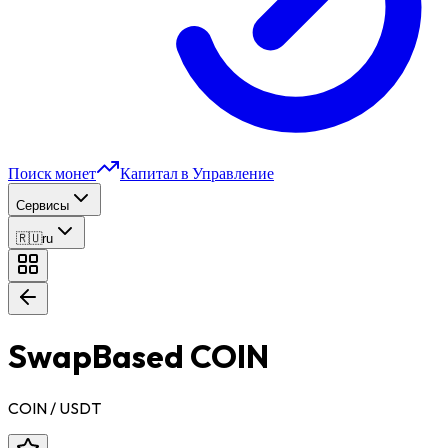
Поиск монет
Капитал в Управление
Сервисы
🇷🇺
ru
SwapBased COIN
COIN
/ USDT