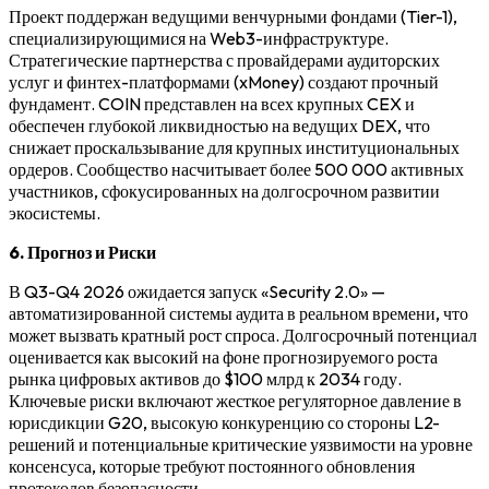
Проект поддержан ведущими венчурными фондами (Tier-1),
специализирующимися на Web3-инфраструктуре.
Стратегические партнерства с провайдерами аудиторских
услуг и финтех-платформами (xMoney) создают прочный
фундамент. COIN представлен на всех крупных CEX и
обеспечен глубокой ликвидностью на ведущих DEX, что
снижает проскальзывание для крупных институциональных
ордеров. Сообщество насчитывает более 500 000 активных
участников, сфокусированных на долгосрочном развитии
экосистемы.
6. Прогноз и Риски
В Q3-Q4 2026 ожидается запуск «Security 2.0» —
автоматизированной системы аудита в реальном времени, что
может вызвать кратный рост спроса. Долгосрочный потенциал
оценивается как высокий на фоне прогнозируемого роста
рынка цифровых активов до $100 млрд к 2034 году.
Ключевые риски включают жесткое регуляторное давление в
юрисдикции G20, высокую конкуренцию со стороны L2-
решений и потенциальные критические уязвимости на уровне
консенсуса, которые требуют постоянного обновления
протоколов безопасности.