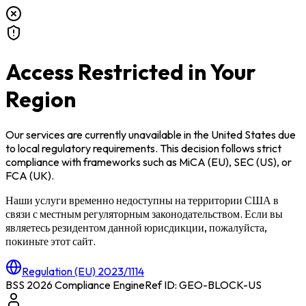
Access Restricted in Your
Region
Our services are currently unavailable in
the United States
due
to local regulatory requirements. This decision follows strict
compliance with frameworks such as
MiCA (EU)
,
SEC (US)
, or
FCA (UK)
.
Наши услуги временно недоступны на территории
США
в
связи с местным регуляторным законодательством. Если вы
являетесь резидентом данной юрисдикции, пожалуйста,
покиньте этот сайт.
Regulation (EU) 2023/1114
BSS 2026 Compliance Engine
Ref ID: GEO-BLOCK-
US