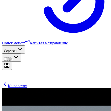
Поиск монет
Капитал в Управление
Сервисы
🇷🇺
ru
К новостям