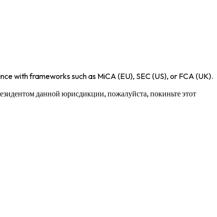
iance with frameworks such as
MiCA (EU)
,
SEC (US)
, or
FCA (UK)
.
 резидентом данной юрисдикции, пожалуйста, покиньте этот