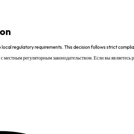
ion
 local regulatory requirements. This decision follows strict compl
и с местным регуляторным законодательством. Если вы являетесь