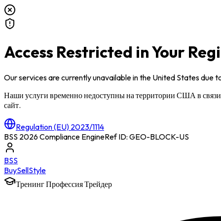
Access Restricted in Your Reg
Our services are currently unavailable in
the United States
due to
Наши услуги временно недоступны на территории
США
в связ
сайт.
Regulation (EU) 2023/1114
BSS 2026 Compliance Engine
Ref ID: GEO-BLOCK-
US
BSS
Buy
Sell
Style
Тренинг Профессия Трейдер