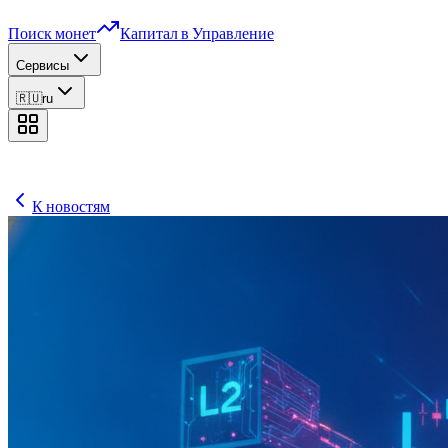
Поиск монет
Капитал в Управление
Сервисы
🇷🇺
ru
К новостям