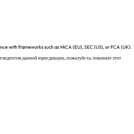
iance with frameworks such as
MiCA (EU)
,
SEC (US)
, or
FCA (UK)
.
 резидентом данной юрисдикции, пожалуйста, покиньте этот