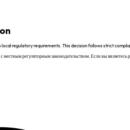
ion
 local regulatory requirements. This decision follows strict compl
и с местным регуляторным законодательством. Если вы являетесь