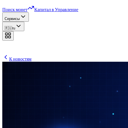
Поиск монет
Капитал в Управление
Сервисы
🇷🇺
ru
К новостям