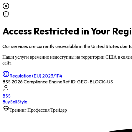
Access Restricted in Your Reg
Our services are currently unavailable in
the United States
due to
Наши услуги временно недоступны на территории
США
в связ
сайт.
Regulation (EU) 2023/1114
BSS 2026 Compliance Engine
Ref ID: GEO-BLOCK-
US
BSS
Buy
Sell
Style
Тренинг Профессия Трейдер