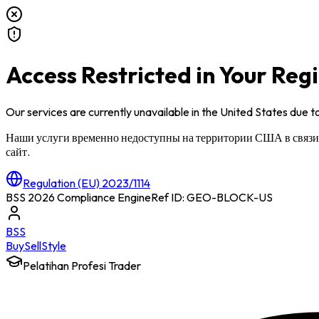
Access Restricted in Your Reg
Our services are currently unavailable in
the United States
due to
Наши услуги временно недоступны на территории
США
в связ
сайт.
Regulation (EU) 2023/1114
BSS 2026 Compliance Engine
Ref ID: GEO-BLOCK-
US
BSS
Buy
Sell
Style
Pelatihan Profesi Trader