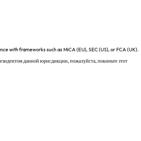
iance with frameworks such as
MiCA (EU)
,
SEC (US)
, or
FCA (UK)
.
 резидентом данной юрисдикции, пожалуйста, покиньте этот