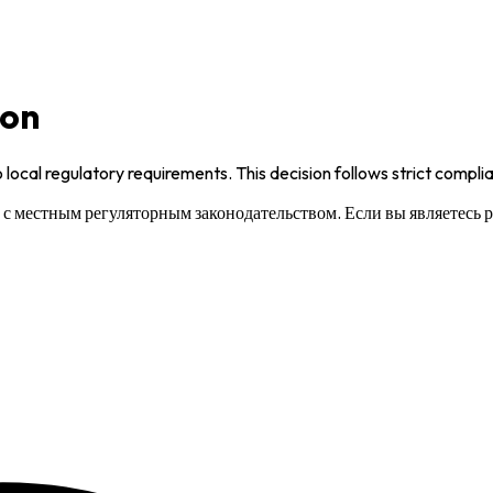
ion
 local regulatory requirements. This decision follows strict compl
и с местным регуляторным законодательством. Если вы являетесь