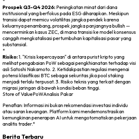
*
Prospek Q3-Q4 2026:
Peningkatan minat dari dana
institusional yang berfokus pada ESG diharapkan. Meskipun
transisi dapat memicu volatilitas jangka pendek karena
keluarnya penambang, prospek jangka panjangnya bullish —
mencerminkan kasus ZEC, di mana transisi ke model konsensus
canggih mengkatalisasi pertumbuhan kapitalisasi pasar yang
substansial.
*
Risiko:
1. "Krisis kepercayaan" di antara purist kripto yang
melihat pengabaian PoW sebagai pengkhianatan terhadap visi
asli Satoshi Nakamoto. 2. Ketidakpastian regulasi mengenai
potensi klasifikasi BTC sebagai sekuritas jika pool staking
menjadi terlalu terpusat. 3. Risiko teknis yang terkait dengan
migrasi jaringan di bawah kondisi beban tinggi.
Store of Value
PoW
Analisis Pakar
Penafian: Informasi ini bukan rekomendasi investasi individu
atau saran keuangan. Platform kami mendemonstrasikan
kemungkinan penerapan AI untuk mengotomatiskan pekerjaan
analitis trader.*
Berita Terbaru