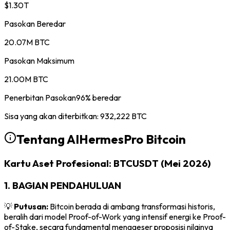
$1.30T
Pasokan Beredar
20.07M BTC
Pasokan Maksimum
21.00M BTC
Penerbitan Pasokan
96
%
beredar
Sisa yang akan diterbitkan
:
932,222
BTC
Tentang AIHermesPro
Bitcoin
Kartu Aset Profesional: BTCUSDT (Mei 2026)
1. BAGIAN PENDAHULUAN
💡
Putusan:
Bitcoin berada di ambang transformasi historis,
beralih dari model Proof-of-Work yang intensif energi ke Proof-
of-Stake, secara fundamental menggeser proposisi nilainya