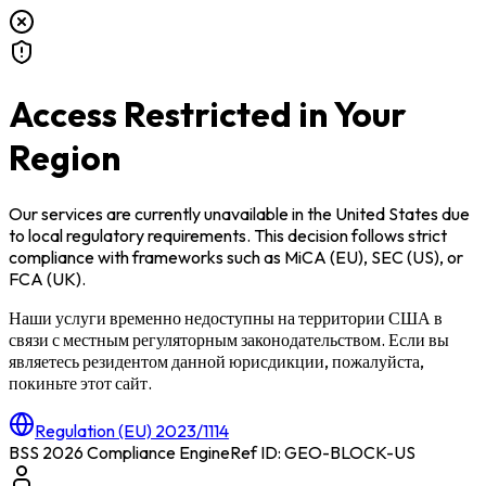
Access Restricted in Your
Region
Our services are currently unavailable in
the United States
due
to local regulatory requirements. This decision follows strict
compliance with frameworks such as
MiCA (EU)
,
SEC (US)
, or
FCA (UK)
.
Наши услуги временно недоступны на территории
США
в
связи с местным регуляторным законодательством. Если вы
являетесь резидентом данной юрисдикции, пожалуйста,
покиньте этот сайт.
Regulation (EU) 2023/1114
BSS 2026 Compliance Engine
Ref ID: GEO-BLOCK-
US