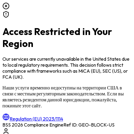
Access Restricted in Your
Region
Our services are currently unavailable in
the United States
due
to local regulatory requirements. This decision follows strict
compliance with frameworks such as
MiCA (EU)
,
SEC (US)
, or
FCA (UK)
.
Наши услуги временно недоступны на территории
США
в
связи с местным регуляторным законодательством. Если вы
являетесь резидентом данной юрисдикции, пожалуйста,
покиньте этот сайт.
Regulation (EU) 2023/1114
BSS 2026 Compliance Engine
Ref ID: GEO-BLOCK-
US