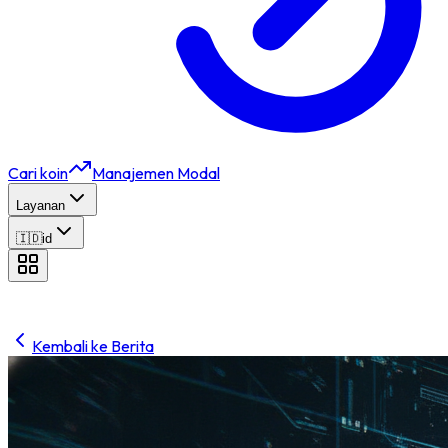
Cari koin
Manajemen Modal
Layanan
🇮🇩
id
Kembali ke Berita